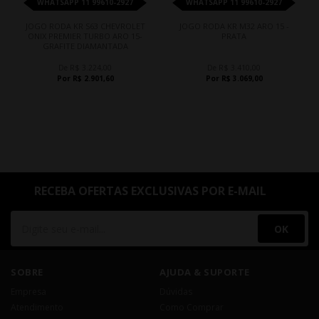
WHATSAPP 11 99610-2927
WHATSAPP 11 99610-2927
JOGO RODA KR S63 CHEVROLET
JOGO RODA KR M32 ARO 15 -
ONIX PREMIER TURBO ARO 15-
PRATA
GRAFITE DIAMANTADA
De R$ 3.224,00
De R$ 3.410,00
Por R$ 2.901,60
Por R$ 3.069,00
RECEBA OFERTAS EXCLUSIVAS POR E-MAIL
OK
SOBRE
AJUDA & SUPORTE
Empresa
Dúvidas
Atendimento
Como Comprar