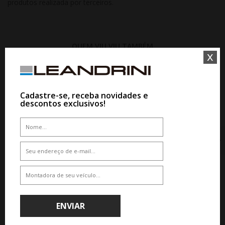
produtos realizada por terceiros.
QUEM VIU,VIU TAMBÉM
x
18%
10%
Cadastre-se, receba novidades e
WHATSAPP 11 99610-2927
descontos exclusivos!
JOGO RODA KR M33 ARO 22 -
GRAFITE FOSCO
De R$ 11.005,00
Por R$ 9.904,50
WHATSAPP 11 99610-2927
JOGO RODA PRESENZA PRZ 3091
ARO 22 - PRETA
ENVIAR