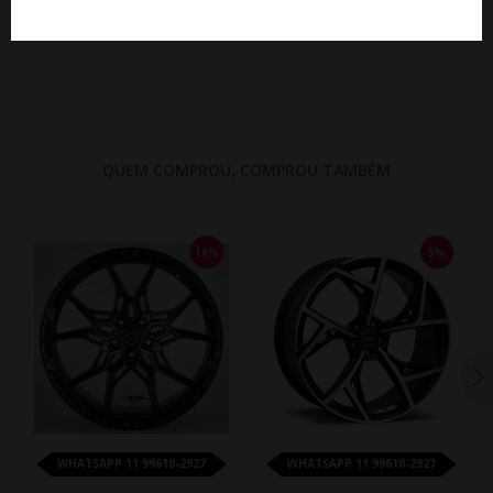
De R$ 13.650,00
Por R$ 11.193,00
QUEM COMPROU, COMPROU TAMBÉM
18%
5%
WHATSAPP 11 99610-2927
WHATSAPP 11 99610-2927