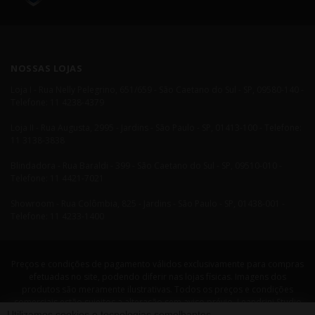
NOSSAS LOJAS
Loja I - Rua Nelly Pelegrino, 651/659 - São Caetano do Sul - SP, 09580-140 -
Telefone: 11 4238-4379
Loja II - Rua Augusta, 2995 - Jardins - São Paulo - SP, 01413-100 - Telefone:
11 3138-3838
Blindadora - Rua Baraldi - 399 - São Caetano do Sul - SP, 09510-010 -
Telefone: 11 4421-7021
Showroom - Rua Colômbia, 825 - Jardins - São Paulo - SP, 01438-001 -
Telefone: 11 4233-1400
Preços e condições de pagamento válidos exclusivamente para compras
efetuadas no site, podendo diferir nas lojas físicas. Imagens dos
produtos são meramente ilustrativas. Todos os preços e condições
comerciais estão sujeitos a alteração sem aviso prévio. Leandrini Studio
Utilizamos cookies e tecnologias semelhantes
Design. CNPJ: 08058479/0001-29 Rua Nelly Pellegrino, 651 CEP: 09580-140