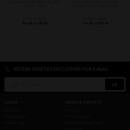
JOGO RODA PRESENZA PRZ 3091
JOGO RODA AUDI Q6 E-TRON
ARO 22 - PRETA
ARO 22 - PRETA DIAMANTADA
De R$ 13.650,00
De R$ 11.650,00
Por R$ 11.193,00
Por R$ 11.067,50
RECEBA OFERTAS EXCLUSIVAS POR E-MAIL
OK
SOBRE
AJUDA & SUPORTE
Empresa
Dúvidas
Atendimento
Como Comprar
Nossas Lojas
Formas de Pagamento
Segurança