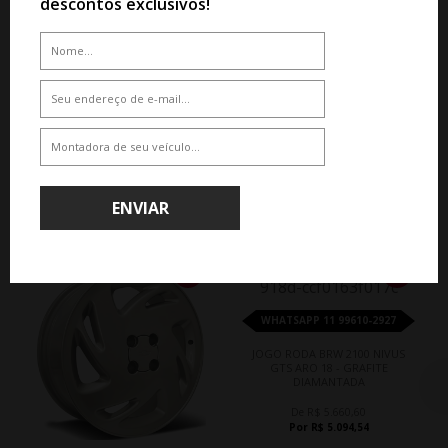
descontos exclusivos!
QUEM COMPROU, COMPROU TAMBÉM
ENVIAR
10%
10%
WHATSAPP 11 99610-2927
JOGO RODA BRW 2100 NIVUS
GTS ARO 18 - GRAFITE
DIAMANTADA
De R$ 5.660,60
Por R$ 5.094,54