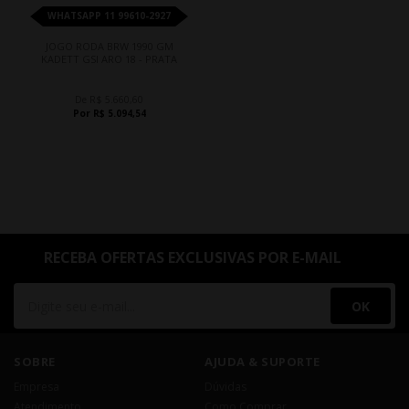
WHATSAPP 11 99610-2927
JOGO RODA BRW 1990 GM
KADETT GSI ARO 18 - PRATA
De R$ 5.660,60
Por R$ 5.094,54
RECEBA OFERTAS EXCLUSIVAS POR E-MAIL
OK
SOBRE
AJUDA & SUPORTE
Empresa
Dúvidas
Atendimento
Como Comprar