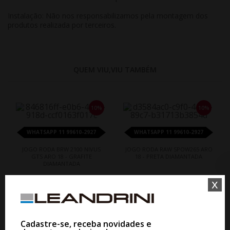
Instalação: Não nos responsabilizamos pela montagem dos
produtos realizada por terceiros.
QUEM VIU,VIU TAMBÉM
10%
10%
WHATSAPP 11 99610-2927
WHATSAPP 11 99610-2927
JOGO RODA BRW 2100 NIVUS
JOGO RODA RAW SPOW265 ARO
GTS ARO 18 - GRAFITE
18 - PRETA DIAMANTADA
DIAMANTADA
x
De R$ 5.660,60
De R$ 9.260,00
Por R$ 5.094,54
Por R$ 8.334,00
Cadastre-se, receba novidades e