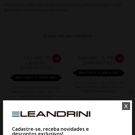
Instalação: Não nos responsabilizamos pela montagem dos
produtos realizada por terceiros.
QUEM VIU,VIU TAMBÉM
10%
10%
WHATSAPP 11 99610-2927
WHATSAPP 11 99610-2927
JOGO RODA KR S63 CHEVROLET
ONIX PREMIER TURBO ARO 15-
JOGO RODA KR S63 CHEVROLET
PRETA DIAMANTADA
ONIX PREMIER TURBO ARO 15-
GRAFITE DIAMANTADA
De R$ 3.224,00
x
Por R$ 2.901,60
De R$ 3.224,00
Por R$ 2.901,60
Cadastre-se, receba novidades e
descontos exclusivos!