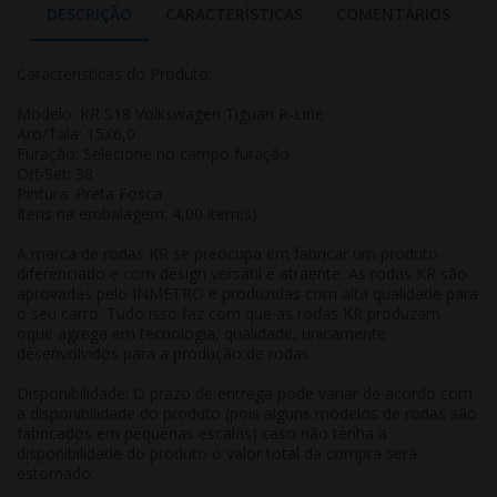
DESCRIÇÃO
CARACTERÍSTICAS
COMENTÁRIOS
Características do Produto:
Modelo: KR S18 Volkswagen Tiguan R-Line
Aro/Tala: 15X6,0
Furação: Selecione no campo furação
Off-Set: 38
Pintura: Preta Fosca
Itens na embalagem: 4,00 item(s)
A marca de rodas KR se preocupa em fabricar um produto
diferenciado e com design versátil e atraente. As rodas KR são
aprovadas pelo INMETRO e produzidas com alta qualidade para
o seu carro. Tudo isso faz com que as rodas KR produzam
oque agrega em tecnologia, qualidade, unicamente
desenvolvidos para a produção de rodas.
Disponibilidade: O prazo de entrega pode variar de acordo com
a disponibilidade do produto (pois alguns modelos de rodas são
fabricados em pequenas escalas) caso não tenha a
disponibilidade do produto o valor total da compra será
estornado.