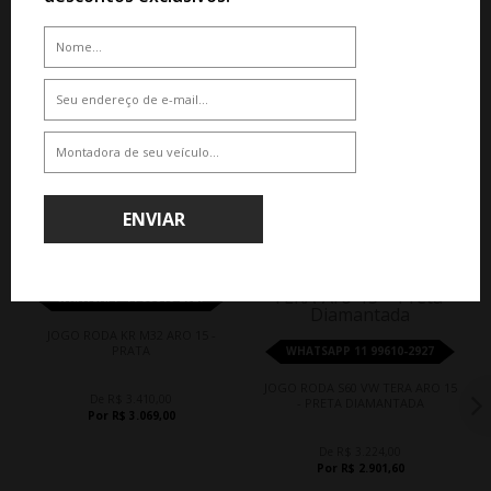
QUEM COMPROU, COMPROU TAMBÉM
ENVIAR
10%
10%
WHATSAPP 11 99610-2927
JOGO RODA KR M32 ARO 15 -
PRATA
WHATSAPP 11 99610-2927
JOGO RODA S60 VW TERA ARO 15
De R$ 3.410,00
- PRETA DIAMANTADA
Por R$ 3.069,00
De R$ 3.224,00
Por R$ 2.901,60