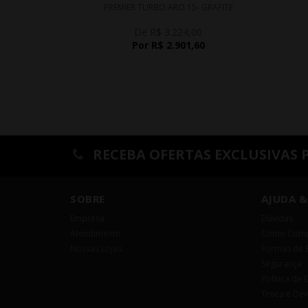
PREMIER TURBO ARO 15- GRAFITE
DIAMANTADA
De R$ 3.224,00
Por R$ 2.901,60
RECEBA OFERTAS EXCLUSIVAS 
SOBRE
AJUDA &
Empresa
Dúvidas
Atendimento
Como Comp
Nossas Lojas
Formas de 
Segurança
Política de 
Troca e De