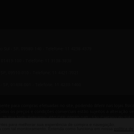
do Sul - SP, 09580-140 - Telefone: 11 4238-4379
P, 01413-100 - Telefone: 11 3138-3838
- SP, 09510-010 - Telefone: 11 4421-7021
- SP, 01438-001 - Telefone: 11 4233-1400
nte para compras efetuadas no site, podendo diferir nas lojas física
odos os preços e condições comerciais estão sujeitos a alteração s
-29 Rua Nelly Pellegrino, 651 CEP: 09580-140 - São Caetano do Sul -
s reservados. 2013 ®
antes para melhorar sua experiência de compra e navegação.
rda com tal monitoramento. Entenda como funciona em nossa
política de