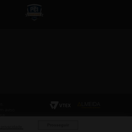
s.
em aviso
 SP
Prosseguir
 privacidade.