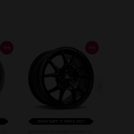
10%
10%
WHATSAPP 11 99610-2927
WHATS
 15 -
JOGO RODA KR M28 BBS CI-R ARO 15 -
JOGO RODA 