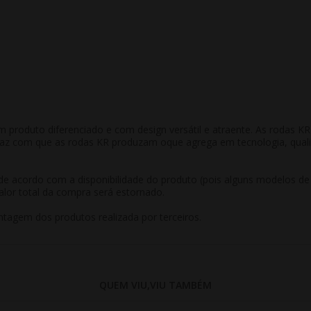
m produto diferenciado e com design versátil e atraente. As rodas 
 faz com que as rodas KR produzam oque agrega em tecnologia, qual
r de acordo com a disponibilidade do produto (pois alguns modelos d
alor total da compra será estornado.
tagem dos produtos realizada por terceiros.
QUEM VIU,VIU TAMBÉM