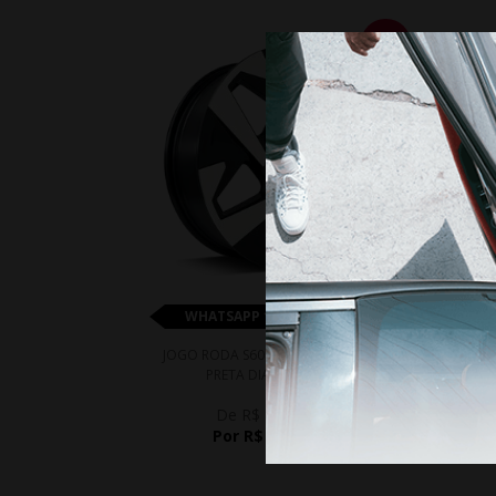
10%
WHATSAPP 11 99610-2927
JOGO RODA S60 VW TERA ARO 15 -
JOGO
PRETA DIAMANTADA
De R$ 3.224,00
Por R$ 2.901,60