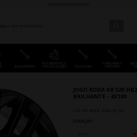
LEANDRINI BLINDAGENS
S
POLIMENTOS E
FUNILARIA E
INS
N
ACESSÓRIOS
CRISTALIZAÇÃO
PELÍCULAS
PINTURA
S
JOGO RODA KR S20 HB
BRILHANTE - 4X100
CÓD. REF.
500342_RODA_KR_S20
FURAÇÃO