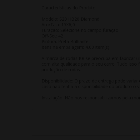
Características do Produto:
Modelo: S20 HB20 Diamond
Aro/Tala: 15X6,0
Furação: Selecione no campo furação
Off-Set: 42
Pintura: Preta Brilhante
Itens na embalagem: 4,00 item(s)
A marca de rodas KR se preocupa em fabricar u
com alta qualidade para o seu carro. Tudo isso
produção de rodas.
Disponibilidade: O prazo de entrega pode varia
caso não tenha a disponibilidade do produto o v
Instalação: Não nos responsabilizamos pela mon