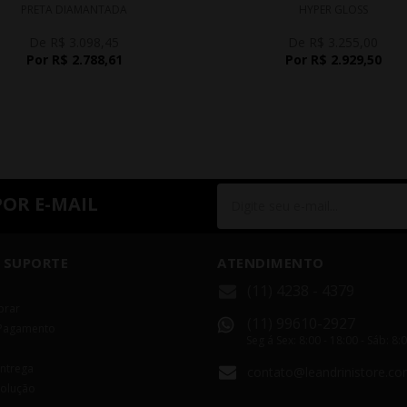
PRETA DIAMANTADA
HYPER GLOSS
De R$ 3.098,45
De R$ 3.255,00
Por R$ 2.788,61
Por R$ 2.929,50
POR E-MAIL
 SUPORTE
ATENDIMENTO
(11) 4238 - 4379
rar
(11) 99610-2927
Pagamento
Seg á Sex: 8:00 - 18:00 - Sáb: 8:
Entrega
contato@leandrinistore.co
volução