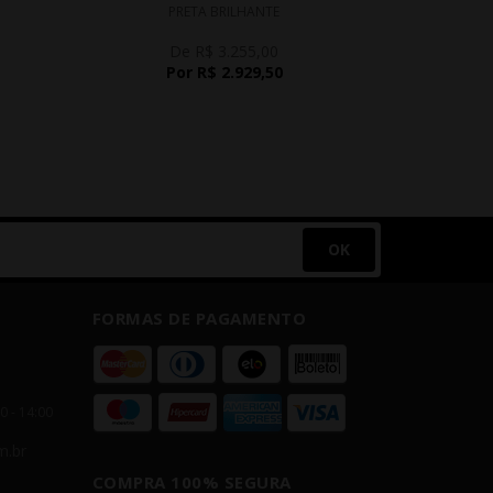
PRETA BRILHANTE
ARO 15 
De R$ 3.255,00
D
Por R$ 2.929,50
P
OK
FORMAS DE PAGAMENTO
00 - 14:00
m.br
COMPRA 100% SEGURA