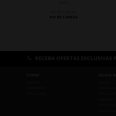
PRATA
De R$ 5.660,60
Por R$ 5.094,54
RECEBA OFERTAS EXCLUSIVAS 
SOBRE
AJUDA &
Empresa
Dúvidas
Atendimento
Como Comp
Nossas Lojas
Formas de 
Segurança
Política de 
Troca e De