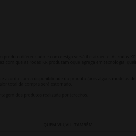
m produto diferenciado e com design versátil e atraente. As rodas 
 faz com que as rodas KR produzam oque agrega em tecnologia, qual
r de acordo com a disponibilidade do produto (pois alguns modelos d
alor total da compra será estornado.
tagem dos produtos realizada por terceiros.
QUEM VIU,VIU TAMBÉM