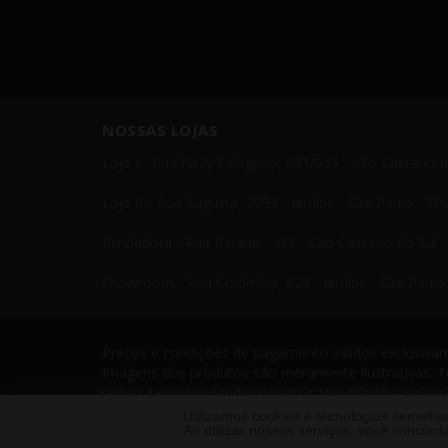
NOSSAS LOJAS
Loja I - Rua Nelly Pelegrino, 651/659 - São Caetano 
Loja II - Rua Augusta, 2995 - Jardins - São Paulo - S
Blindadora - Rua Baraldi - 399 - São Caetano do Sul 
Showroom - Rua Colômbia, 825 - Jardins - São Paulo 
Preços e condições de pagamento válidos exclusivame
Imagens dos produtos são meramente ilustrativas. T
prévio. Leandrini Studio Design. CNPJ: 08058479/0001
Telefone: 11 4238 4379 Leandrini - Todos os direito
Utilizamos cookies e tecnologias semelh
Ao utilizar nossos serviços, você conco