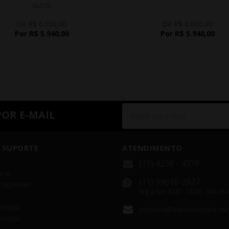
GLOSS
De R$ 6.600,00
De R$ 6.600,00
Por R$ 5.940,00
Por R$ 5.940,00
POR E-MAIL
 SUPORTE
ATENDIMENTO
(11) 4238 - 4379
rar
(11) 99610-2927
Pagamento
Seg á Sex: 8:00 - 18:00 - Sáb: 8:
Entrega
contato@leandrinistore.co
volução