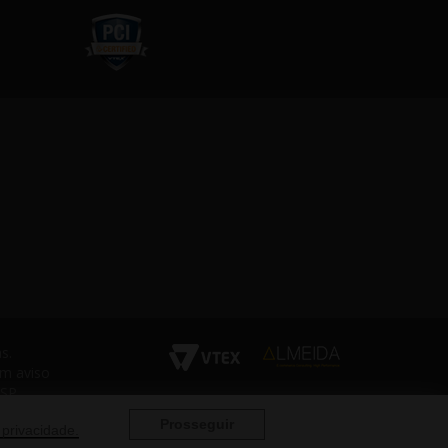
s.
em aviso
 SP
Prosseguir
 privacidade.