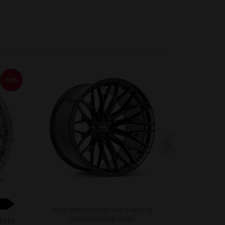
10%
WHATS
JOGO RODA VOSSEN HFX-6 ARO 18
HYBRID FORGED SERIES
PRATA
JOGO RODA 