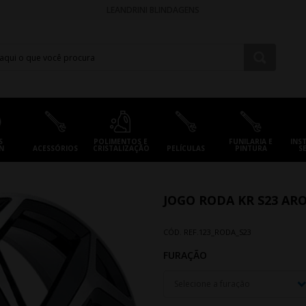
LEANDRINI BLINDAGENS
S
POLIMENTOS E
FUNILARIA E
INS
N
ACESSÓRIOS
CRISTALIZAÇÃO
PELÍCULAS
PINTURA
S
JOGO RODA KR S23 AR
CÓD. REF.
123_RODA_S23
FURAÇÃO