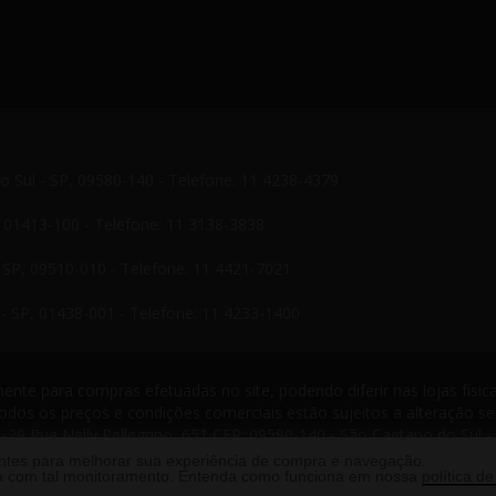
do Sul - SP, 09580-140 - Telefone: 11 4238-4379
P, 01413-100 - Telefone: 11 3138-3838
- SP, 09510-010 - Telefone: 11 4421-7021
- SP, 01438-001 - Telefone: 11 4233-1400
nte para compras efetuadas no site, podendo diferir nas lojas física
odos os preços e condições comerciais estão sujeitos a alteração s
-29 Rua Nelly Pellegrino, 651 CEP: 09580-140 - São Caetano do Sul -
s reservados. 2013 ®
antes para melhorar sua experiência de compra e navegação.
rda com tal monitoramento. Entenda como funciona em nossa
política de