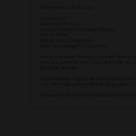
Características do Produto:
Modelo: S23
Aro/Tala: 18X6,0/7,0
Furação: Selecione no campo furação
Off-Set: 36/40
Pintura: Preta Diamantada
Itens na embalagem: 4,00 item(s)
A marca de rodas KR se preocupa em fabricar u
com alta qualidade para o seu carro. Tudo isso
produção de rodas.
Disponibilidade: O prazo de entrega pode varia
caso não tenha a disponibilidade do produto o v
Instalação: Não nos responsabilizamos pela mon