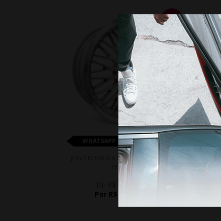
10%
WHATSAPP 11 99610-2927
JOGO RODA B.A.R BALLINA ARO 18 -
JOGO
PRATA
De R$ 5.146,00
Por R$ 4.631,40