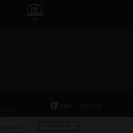
s.
em aviso
 SP
Prosseguir
 privacidade.