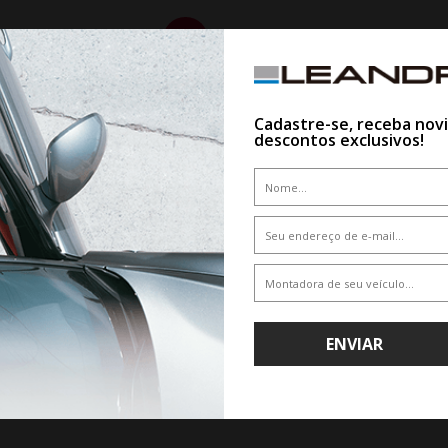
10%
Cadastre-se, receba nov
descontos exclusivos!
WHATSAPP 11 99610-2927
JOGO RODA VOSSEN HFX-4 ARO
HYBRID FORGED SERIES
O RODA GT SPORT ARO 18 - DARK
GLOSS
ENVIAR
De R$ 6.600,00
CLIQUE AQUI E COMPR
COM ESPECIALIS
Por R$ 5.940,00