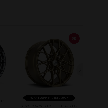
5%
WHATSAPP 11 99610-2927
WHATS
 18
JOGO RODA MODELO HRE FF10 ARO 18 -
JOGO RODA 