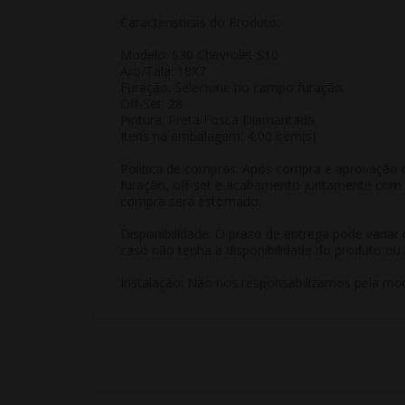
Características do Produto:
Modelo: S30 Chevrolet S10
Aro/Tala: 18X7
Furação: Selecione no campo furação
Off-Set: 28
Pintura: Preta Fosca Diamantada
Itens na embalagem: 4,00 item(s)
Politica de compras: Após compra e aprovação d
furação, off-set e acabamento juntamente com m
compra será estornado.
Disponibilidade: O prazo de entrega pode varia
caso não tenha a disponibilidade do produto ou 
Instalação: Não nos responsabilizamos pela mon