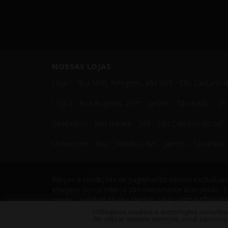
NOSSAS LOJAS
Loja I - Rua Nelly Pelegrino, 651/659 - São Caetano 
Loja II - Rua Augusta, 2995 - Jardins - São Paulo - S
Blindadora - Rua Baraldi - 399 - São Caetano do Sul 
Showroom - Rua Colômbia, 825 - Jardins - São Paulo 
Preços e condições de pagamento válidos exclusivame
Imagens dos produtos são meramente ilustrativas. T
prévio. Leandrini Studio Design. CNPJ: 08058479/0001
Telefone: 11 4238 4379 Leandrini - Todos os direito
Utilizamos cookies e tecnologias semelh
Ao utilizar nossos serviços, você conco