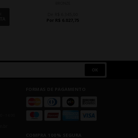
BRONZE
De R$ 6.345,00
D
E
TA
Por R$ 6.027,75
P
OK
FORMAS DE PAGAMENTO
00 - 14:00
m.br
COMPRA 100% SEGURA