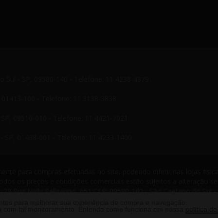
do Sul - SP, 09580-140 - Telefone: 11 4238-4379
P, 01413-100 - Telefone: 11 3138-3838
- SP, 09510-010 - Telefone: 11 4421-7021
- SP, 01438-001 - Telefone: 11 4233-1400
nte para compras efetuadas no site, podendo diferir nas lojas física
odos os preços e condições comerciais estão sujeitos a alteração s
-29 Rua Nelly Pellegrino, 651 CEP: 09580-140 - São Caetano do Sul -
s reservados. 2013 ®
antes para melhorar sua experiência de compra e navegação.
rda com tal monitoramento. Entenda como funciona em nossa
política de