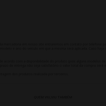
a mercadoria em nosso site entraremos em contato por telefone para 
odelo e ano do veículo em que a mesma será aplicada. Caso haja in
r de acordo com a disponibilidade do produto (pois alguns modelos d
prazo de entrega não seja satisfatório o valor total da compra será 
tagem dos produtos realizada por terceiros.
QUEM VIU,VIU TAMBÉM