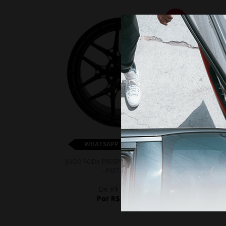
18%
WHATSAPP 11 99610-2927
JOGO RODA PRESENZA PRZ 3045 ARO 18
JOG
- PRETA FOSCA
De R$ 9.100,00
Por R$ 7.462,00