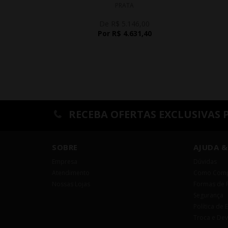
PRATA
De R$ 5.146,00
Por R$ 4.631,40
RECEBA OFERTAS EXCLUSIVAS 
SOBRE
AJUDA &
Empresa
Dúvidas
Atendimento
Como Comp
Nossas Lojas
Formas de 
Segurança
Política de 
Troca e De