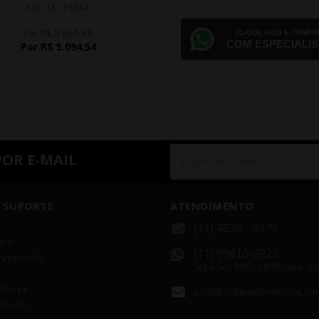
ARO 18 - PRATA
De R$ 5.660,60
CLIQUE AQUI E COMPR
COM ESPECIALIS
Por R$ 5.094,54
POR E-MAIL
 SUPORTE
ATENDIMENTO
(11) 4238 - 4379
rar
(11) 99610-2927
Pagamento
Seg á Sex: 8:00 - 18:00 - Sáb: 8:
Entrega
contato@leandrinistore.co
volução