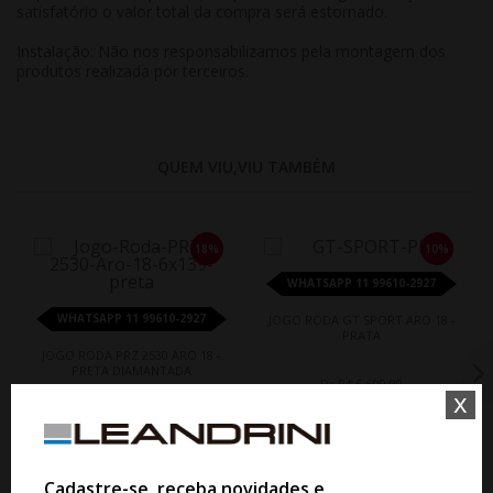
satisfatório o valor total da compra será estornado.
Instalação: Não nos responsabilizamos pela montagem dos
produtos realizada por terceiros.
QUEM VIU,VIU TAMBÉM
18%
10%
WHATSAPP 11 99610-2927
WHATSAPP 11 99610-2927
JOGO RODA GT SPORT ARO 18 -
PRATA
JOGO RODA PRZ 2530 ARO 18 -
PRETA DIAMANTADA
De R$ 6.600,00
x
Por R$ 5.940,00
De R$ 9.870,00
Por R$ 8.093,40
Cadastre-se, receba novidades e