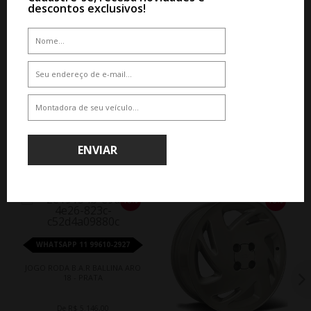
descontos exclusivos!
ENVIAR
QUEM COMPROU, COMPROU TAMBÉM
10%
10%
WHATSAPP 11 99610-2927
JOGO RODA B.A.R BALLINA ARO
18 - PRATA
De R$ 5.146,00