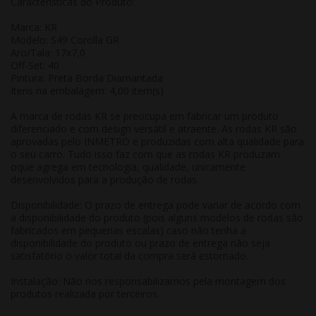
Características do Produto:
Marca: KR
Modelo: S49 Corolla GR
Aro/Tala: 17x7,0
Off-Set: 40
Pintura: Preta Borda Diamantada
Itens na embalagem: 4,00 item(s)
A marca de rodas KR se preocupa em fabricar um produto
diferenciado e com design versátil e atraente. As rodas KR são
aprovadas pelo INMETRO e produzidas com alta qualidade para
o seu carro. Tudo isso faz com que as rodas KR produzam
oque agrega em tecnologia, qualidade, unicamente
desenvolvidos para a produção de rodas.
Disponibilidade: O prazo de entrega pode variar de acordo com
a disponibilidade do produto (pois alguns modelos de rodas são
fabricados em pequenas escalas) caso não tenha a
disponibilidade do produto ou prazo de entrega não seja
satisfatório o valor total da compra será estornado.
Instalação: Não nos responsabilizamos pela montagem dos
produtos realizada por terceiros.