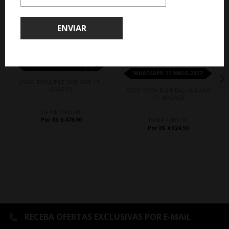
QUEM COMPROU, COMPROU TAMBÉM
ENVIAR
18%
10%
WHATSAPP 11 99610-2927
WHATSAPP 11 99610-2927
JOGO RODA PRZ 1950 ARO 17 -
GRAFITE
JOGO RODA B.A.R BALLINA ARO
17 - BRONZE
De R$ 7.900,00
Por R$ 6.478,00
De R$ 4.805,00
Por R$ 4.324,50
RECEBA OFERTAS EXCLUSIVAS POR E-MAIL