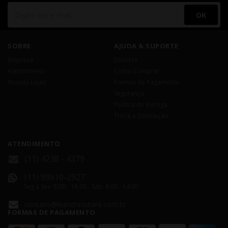
OK
SOBRE
AJUDA & SUPORTE
Empresa
Dúvidas
Atendimento
Como Comprar
Nossas Lojas
Formas de Pagamento
Segurança
Política de Entrega
Troca e Devolução
ATENDIMENTO
(11) 4238 - 4379
(11) 99610-2927
Seg á Sex: 8:00 - 18:00 - Sáb: 8:00 - 14:00
contato@leandrinistore.com.br
FORMAS DE PAGAMENTO