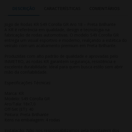
DESCRIÇÃO
CARACTERÍSTICAS
COMENTÁRIOS
Jogo de Rodas KR S49 Corolla GR Aro 18 – Preta Brilhante
A KR é referência em qualidade, design e tecnologia na
fabricação de rodas automotivas. O modelo S49 Corolla GR
entrega um visual esportivo e moderno, realçando a estética do
veículo com um acabamento premium em Preta Brilhante.
Produzidas com alto padrão de qualidade e aprovadas pelo
INMETRO, as rodas KR garantem segurança, resistência e
excelente durabilidade. Ideal para quem busca estilo sem abrir
mão da confiabilidade.
Especificações Técnicas:
Marca: KR
Modelo: S49 Corolla GR
Aro/Tala: 18x7,0
Off-Set (ET): 40
Pintura: Preta Brilhante
Itens na embalagem: 4 rodas
Instalação: Não nos responsabilizamos pela montagem dos