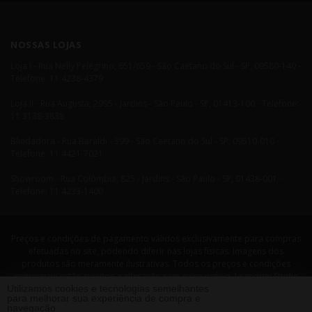
NOSSAS LOJAS
Loja I - Rua Nelly Pelegrino, 651/659 - São Caetano do Sul - SP, 09580-140 -
Telefone: 11 4238-4379
Loja II - Rua Augusta, 2995 - Jardins - São Paulo - SP, 01413-100 - Telefone:
11 3138-3838
Blindadora - Rua Baraldi - 399 - São Caetano do Sul - SP, 09510-010 -
Telefone: 11 4421-7021
Showroom - Rua Colômbia, 825 - Jardins - São Paulo - SP, 01438-001 -
Telefone: 11 4233-1400
Preços e condições de pagamento válidos exclusivamente para compras
efetuadas no site, podendo diferir nas lojas físicas. Imagens dos
produtos são meramente ilustrativas. Todos os preços e condições
comerciais estão sujeitos a alteração sem aviso prévio. Leandrini Studio
Utilizamos cookies e tecnologias semelhantes
Design. CNPJ: 08058479/0001-29 Rua Nelly Pellegrino, 651 CEP: 09580-140
para melhorar sua experiência de compra e
- São Caetano do Sul - SP Telefone: 11 4238 4379 Leandrini - Todos os
navegação.