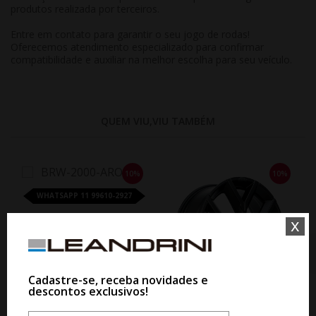
produtos realizada por terceiros.
Entre em contato para garantir o seu jogo de rodas!
Oferecemos atendimento especializado para confirmar
compatibilidade e auxiliar na melhor escolha para seu veículo.
QUEM VIU,VIU TAMBÉM
10%
10%
WHATSAPP 11 99610-2927
x
JOGO RODA BRW 2000 AVANT
ARO 18 - PRATA
De R$ 5.660,60
Por R$ 5.094,54
Cadastre-se, receba novidades e
descontos exclusivos!
WHATSAPP 11 99610-2927