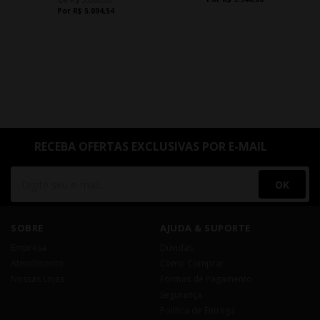
De R$ 5.660,60
Por R$ 5.094,54
RECEBA OFERTAS EXCLUSIVAS POR E-MAIL
OK
SOBRE
AJUDA & SUPORTE
Empresa
Dúvidas
Atendimento
Como Comprar
Nossas Lojas
Formas de Pagamento
Segurança
Política de Entrega