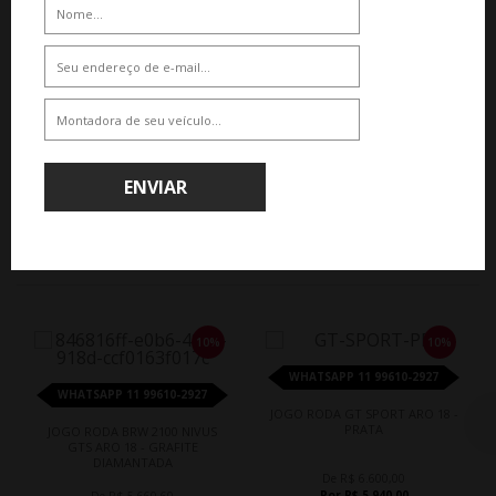
JOGO RODA JEEP NEW COMPASS
EV ARO 18 - PRETA BRILHANTE
De R$ 6.450,00
Por R$ 5.805,00
ENVIAR
QUEM COMPROU, COMPROU TAMBÉM
10%
10%
WHATSAPP 11 99610-2927
WHATSAPP 11 99610-2927
JOGO RODA GT SPORT ARO 18 -
PRATA
JOGO RODA BRW 2100 NIVUS
GTS ARO 18 - GRAFITE
DIAMANTADA
De R$ 6.600,00
Por R$ 5.940,00