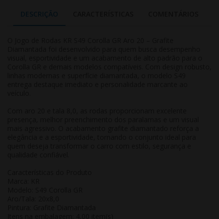
DESCRIÇÃO
CARACTERÍSTICAS
COMENTÁRIOS
O Jogo de Rodas KR S49 Corolla GR Aro 20 – Grafite
Diamantada foi desenvolvido para quem busca desempenho
visual, esportividade e um acabamento de alto padrão para o
Corolla GR e demais modelos compatíveis. Com design robusto,
linhas modernas e superfície diamantada, o modelo S49
entrega destaque imediato e personalidade marcante ao
veículo.
Com aro 20 e tala 8,0, as rodas proporcionam excelente
presença, melhor preenchimento dos paralamas e um visual
mais agressivo. O acabamento grafite diamantado reforça a
elegância e a esportividade, tornando o conjunto ideal para
quem deseja transformar o carro com estilo, segurança e
qualidade confiável.
Características do Produto
Marca: KR
Modelo: S49 Corolla GR
Aro/Tala: 20x8,0
Pintura: Grafite Diamantada
Itens na embalagem: 4,00 item(s)