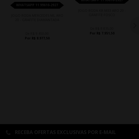
WHATSAPP 11 99610-2927
WHATSAPP 11 99610-2927
JOGO RODA KR M33 ARO 20 -
GRAFITE FOSCO
JOGO RODA MERCEDES ML ARO
20 - GRAFITE DIAMANTADA
De R$ 8.835,00
Por R$ 7.951,50
De R$ 9.450,00
Por R$ 8.977,50
RECEBA OFERTAS EXCLUSIVAS POR E-MAIL