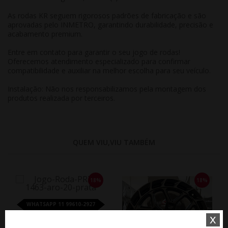
As rodas KR seguem rigorosos padrões de fabricação e são
aprovadas pelo INMETRO, garantindo durabilidade, precisão e
acabamento premium.
Entre em contato para garantir o seu jogo de rodas!
Oferecemos atendimento especializado para confirmar
compatibilidade e auxiliar na melhor escolha para seu veículo.
Instalação: Não nos responsabilizamos pela montagem dos
produtos realizada por terceiros.
QUEM VIU,VIU TAMBÉM
18%
18%
WHATSAPP 11 99610-2927
x
JOGO RODA PRESENZA PRZ 1463