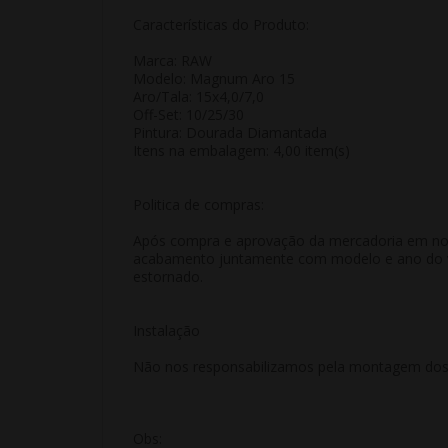
Características do Produto:
Marca: RAW
Modelo: Magnum Aro 15
Aro/Tala: 15x4,0/7,0
Off-Set: 10/25/30
Pintura: Dourada Diamantada
Itens na embalagem: 4,00 item(s)
Politica de compras:
Após compra e aprovação da mercadoria em nosso
acabamento juntamente com modelo e ano do veí
estornado.
Instalação
Não nos responsabilizamos pela montagem dos p
Obs: