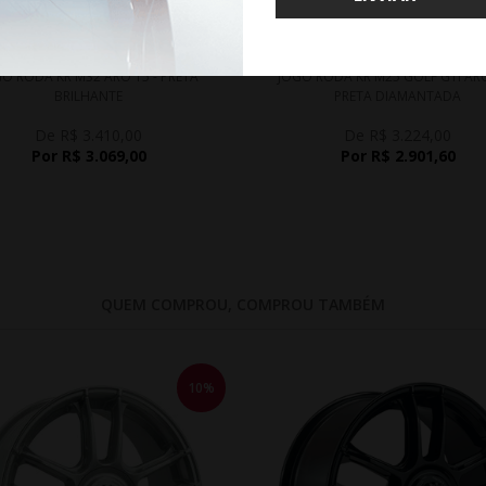
WHATSAPP 11 99610-2927
WHATSAPP 11 99610-2927
O RODA KR M32 ARO 15 - PRETA
JOGO RODA KR M25 GOLF GTI ARO
BRILHANTE
PRETA DIAMANTADA
De R$ 3.410,00
De R$ 3.224,00
Por R$ 3.069,00
Por R$ 2.901,60
QUEM COMPROU, COMPROU TAMBÉM
10%