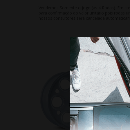
Vendemos Somente o jogo (as 4 Rodas). Em casos
para confirmação do valor unitário pois rodas u
nossos consultores será cancelada automatica
10%