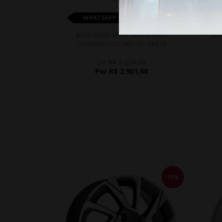
WHATSAPP 11 99610-2927
JOGO RODA KR M2 ALFA ROMEU
JOG
QUADRIFOGLIO ARO 15 - PRATA
De R$ 3.224,00
Por R$ 2.901,60
10%