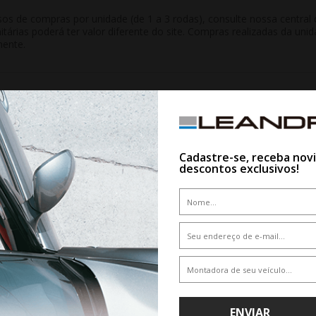
 de compras por unidade (de 1 a 3 rodas), consulte nossa central d
nitárias poderá ter valor diferente do site. Compras realizadas da 
mente.
QUEM VIU,VIU TAMBÉM
Cadastre-se, receba nov
descontos exclusivos!
10%
ENVIAR