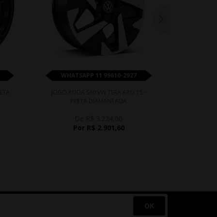
WHATSAPP 11 99610-2927
WHATS
RETA
JOGO RODA S60 VW TERA ARO 15 -
JOGO RODA 
PRETA DIAMANTADA
ARO 15
De R$ 3.224,00
D
Por R$ 2.901,60
P
OK