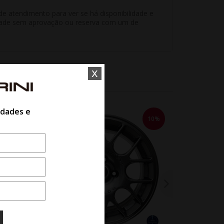
e atendimento para ver se há disponibilidade e
unidade sem aprovação ou reserva com um de
x
idades e
10%
10%