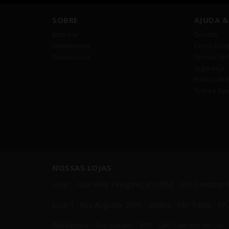
SOBRE
AJUDA &
Empresa
Dúvidas
Atendimento
Como Comp
Nossas Lojas
Formas de 
Segurança
Política de 
Troca e De
NOSSAS LOJAS
Loja I - Rua Nelly Pelegrino, 651/659 - São Caetano 
Loja II - Rua Augusta, 2995 - Jardins - São Paulo - S
Blindadora - Rua Baraldi - 399 - São Caetano do Sul 