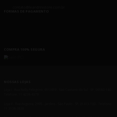
contato@leandrinistore.com.br
FORMAS DE PAGAMENTO
COMPRA 100% SEGURA
NOSSAS LOJAS
Loja I - Rua Nelly Pelegrino, 651/659 - São Caetano do Sul - SP, 09580-140 -
Telefone: 11 4238-4379
Loja II - Rua Augusta, 2995 - Jardins - São Paulo - SP, 01413-100 - Telefone:
11 3138-3838