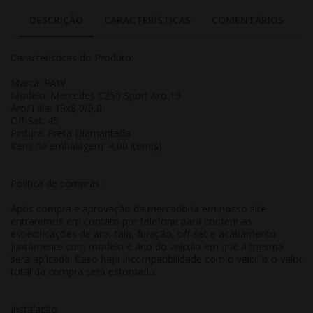
DESCRIÇÃO
CARACTERÍSTICAS
COMENTÁRIOS
Características do Produto:
Marca: RAW
Modelo: Mercedes C250 Sport Aro 19
Aro/Tala: 19x8,0/9,0
Off-Set: 45
Pintura: Preta Diamantada
Itens na embalagem: 4,00 item(s)
Politica de compras:
Após compra e aprovação da mercadoria em nosso site
entraremos em contato por telefone para conferir as
especificações de aro, tala, furação, off-set e acabamento
juntamente com modelo e ano do veículo em que a mesma
será aplicada. Caso haja incompatibilidade com o veículo o valor
total da compra será estornado.
Instalação