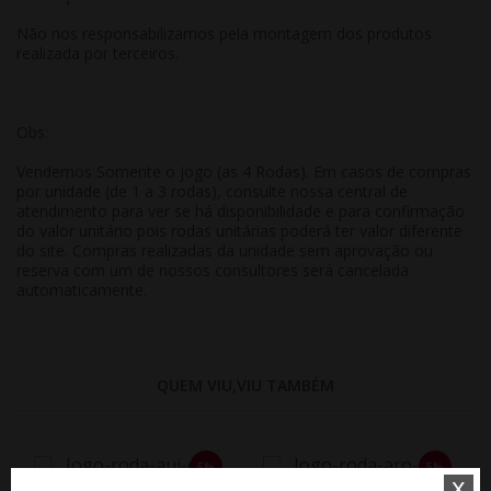
Não nos responsabilizamos pela montagem dos produtos
realizada por terceiros.
Obs:
Vendemos Somente o jogo (as 4 Rodas). Em casos de compras
por unidade (de 1 a 3 rodas), consulte nossa central de
atendimento para ver se há disponibilidade e para confirmação
do valor unitário pois rodas unitárias poderá ter valor diferente
do site. Compras realizadas da unidade sem aprovação ou
reserva com um de nossos consultores será cancelada
automaticamente.
QUEM VIU,VIU TAMBÉM
5%
5%
x