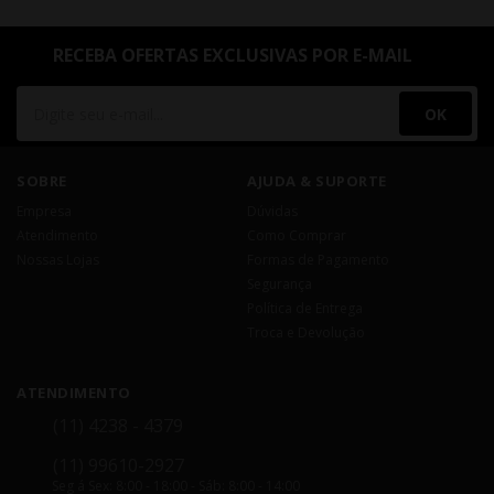
RECEBA OFERTAS EXCLUSIVAS POR E-MAIL
OK
SOBRE
AJUDA & SUPORTE
Empresa
Dúvidas
Atendimento
Como Comprar
Nossas Lojas
Formas de Pagamento
Segurança
Política de Entrega
Troca e Devolução
ATENDIMENTO
(11) 4238 - 4379
(11) 99610-2927
Seg á Sex: 8:00 - 18:00 - Sáb: 8:00 - 14:00