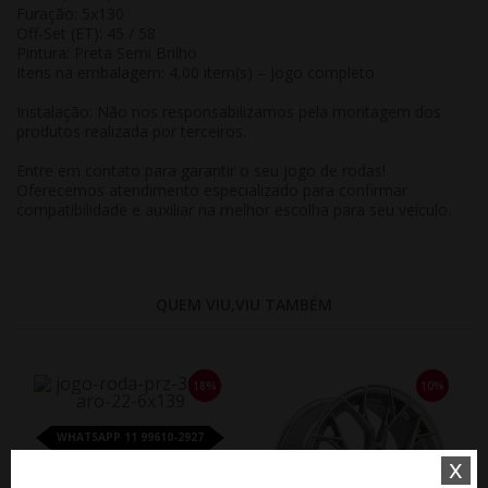
Furação: 5x130
Off-Set (ET): 45 / 58
Pintura: Preta Semi Brilho
Itens na embalagem: 4,00 item(s) – Jogo completo
Instalação: Não nos responsabilizamos pela montagem dos
produtos realizada por terceiros.
Entre em contato para garantir o seu jogo de rodas!
Oferecemos atendimento especializado para confirmar
compatibilidade e auxiliar na melhor escolha para seu veículo.
QUEM VIU,VIU TAMBÉM
18%
10%
WHATSAPP 11 99610-2927
x
JOGO RODA PRESENZA PRZ 3091