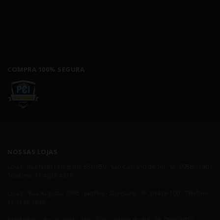
COMPRA 100% SEGURA
NOSSAS LOJAS
Loja I - Rua Nelly Pelegrino, 651/659 - São Caetano do Sul - SP, 09580-140 -
Telefone: 11 4238-4379
Loja II - Rua Augusta, 2995 - Jardins - São Paulo - SP, 01413-100 - Telefone:
11 3138-3838
Blindadora - Rua Baraldi - 399 - São Caetano do Sul - SP, 09510-010 -