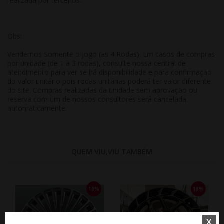
realizada por terceiros.
Obs:
Vendemos Somente o jogo (as 4 Rodas). Em casos de compras
por unidade (de 1 a 3 rodas), consulte nossa central de
atendimento para ver se há disponibilidade e para confirmação
do valor unitário pois rodas unitárias poderá ter valor diferente
do site. Compras realizadas da unidade sem aprovação ou
reserva com um de nossos consultores será cancelada
automaticamente.
QUEM VIU,VIU TAMBÉM
18%
18%
x