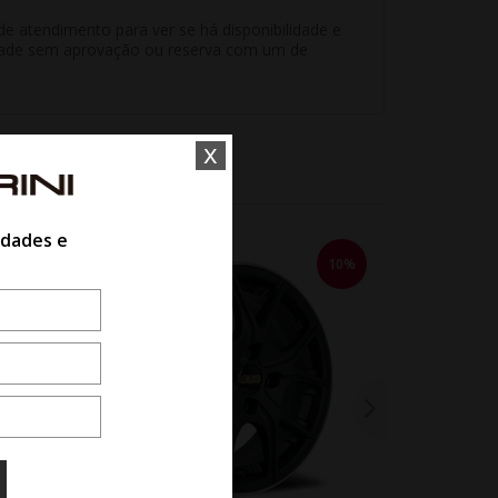
e atendimento para ver se há disponibilidade e
unidade sem aprovação ou reserva com um de
x
idades e
10%
10%