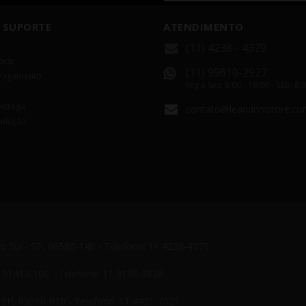
 SUPORTE
ATENDIMENTO
(11) 4238 - 4379
rar
(11) 99610-2927
Pagamento
Seg á Sex: 8:00 - 18:00 - Sáb: 8:
Entrega
contato@leandrinistore.co
volução
do Sul - SP, 09580-140 - Telefone: 11 4238-4379
P, 01413-100 - Telefone: 11 3138-3838
- SP, 09510-010 - Telefone: 11 4421-7021