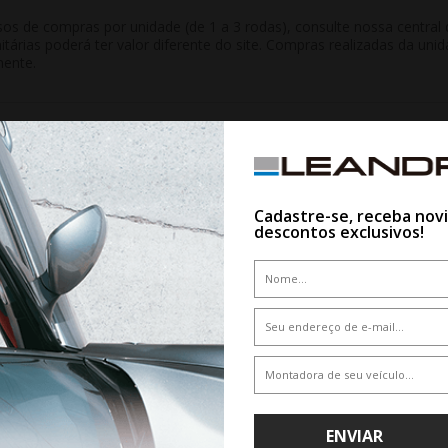
 de compras por unidade (de 1 a 3 rodas), consulte nossa central d
nitárias poderá ter valor diferente do site. Compras realizadas da 
mente.
QUEM VIU,VIU TAMBÉM
Cadastre-se, receba nov
descontos exclusivos!
10%
ENVIAR