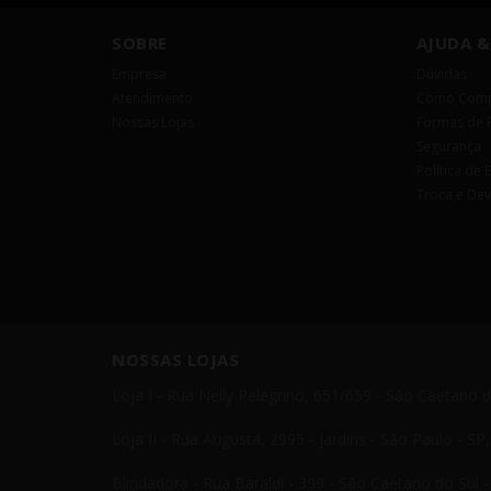
SOBRE
AJUDA &
Empresa
Dúvidas
Atendimento
Como Comp
Nossas Lojas
Formas de 
Segurança
Política de 
Troca e De
NOSSAS LOJAS
Loja I - Rua Nelly Pelegrino, 651/659 - São Caetano 
Loja II - Rua Augusta, 2995 - Jardins - São Paulo - S
Blindadora - Rua Baraldi - 399 - São Caetano do Sul 