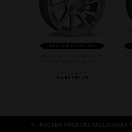
WHATSAPP 11 99610-2927
JOGO RODA KR S63 CHEVROLET ONIX
JOGO
PREMIER TURBO ARO 15- PRATA
De R$ 3.224,00
Por R$ 2.901,60
RECEBA OFERTAS EXCLUSIVAS 