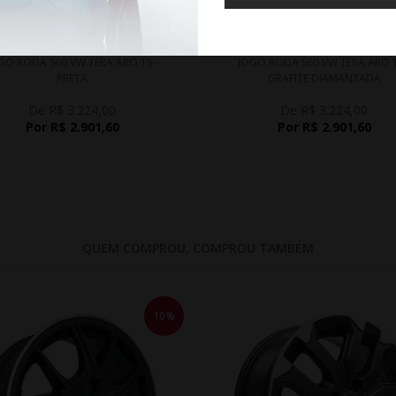
WHATSAPP 11 99610-2927
WHATSAPP 11 99610-2927
GO RODA S60 VW TERA ARO 15 -
JOGO RODA S60 VW TERA ARO 1
PRETA
GRAFITE DIAMANTADA
De R$ 3.224,00
De R$ 3.224,00
Por R$ 2.901,60
Por R$ 2.901,60
QUEM COMPROU, COMPROU TAMBÉM
10%