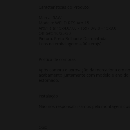
Características do Produto:
Marca: RAW
Modelo: WELD RTS Aro 15
Aro/Tala: 15x4,0/7,0 - 15x7,0/8,0 - 15x8,0
Off-Set: 10/25/30
Pintura: Preta Brilhante Diamantada
Itens na embalagem: 4,00 item(s)
Politica de compras:
Após compra e aprovação da mercadoria em nosso
acabamento juntamente com modelo e ano do veí
estornado.
Instalação
Não nos responsabilizamos pela montagem dos p
Obs: