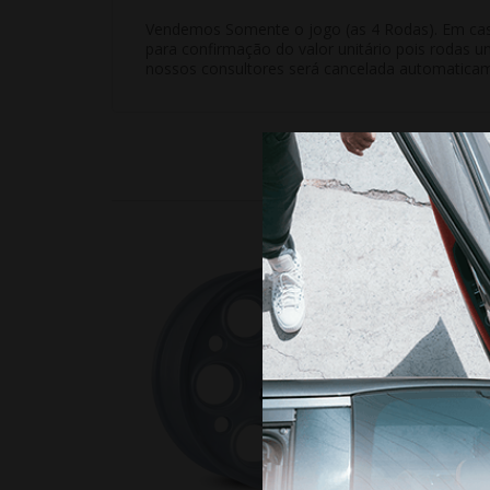
Vendemos Somente o jogo (as 4 Rodas). Em casos
para confirmação do valor unitário pois rodas u
nossos consultores será cancelada automatica
10%