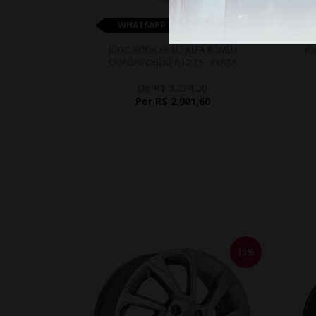
WHATSAPP 11 99610-2927
JOGO RODA KR M2 ALFA ROMEU
JO
QUADRIFOGLIO ARO 15 - PRATA
De R$ 3.224,00
Por R$ 2.901,60
10%