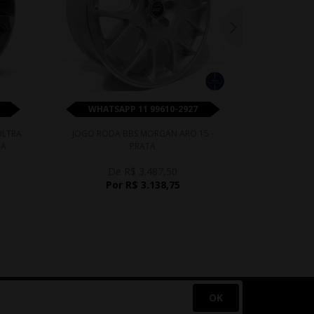
WHATSAPP 11 99610-2927
WHATS
ULTRA
JOGO RODA BBS MORGAN ARO 15 -
JOGO ROD
DA
PRATA
De R$ 3.487,50
D
Por R$ 3.138,75
P
OK