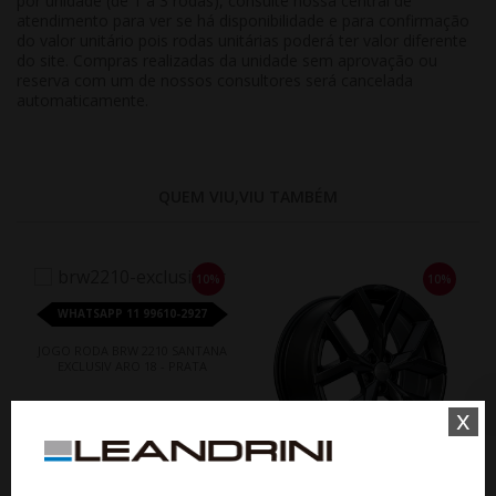
por unidade (de 1 a 3 rodas), consulte nossa central de
atendimento para ver se há disponibilidade e para confirmação
do valor unitário pois rodas unitárias poderá ter valor diferente
do site. Compras realizadas da unidade sem aprovação ou
reserva com um de nossos consultores será cancelada
automaticamente.
QUEM VIU,VIU TAMBÉM
10%
10%
WHATSAPP 11 99610-2927
JOGO RODA BRW 2210 SANTANA
EXCLUSIV ARO 18 - PRATA
x
De R$ 5.660,60
Por R$ 5.094,54
WHATSAPP 11 99610-2927