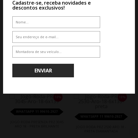
Cadastre-se, receba novidades e
descontos exclusivos!
JOGO RODA JEEP NEW COMPASS
EV ARO 18 - PRETA BRILHANTE
De R$ 6.450,00
Por R$ 5.805,00
ENVIAR
QUEM COMPROU, COMPROU TAMBÉM
18%
18%
WHATSAPP 11 99610-2927
WHATSAPP 11 99610-2927
JOGO RODA PRESENZA PRZ 3045
ARO 18 - PRETA BRILHANTE
JOGO RODA PRZ 2530 ARO 18 -
PRETA DIAMANTADA