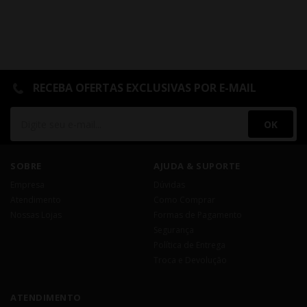
RECEBA OFERTAS EXCLUSIVAS POR E-MAIL
OK
SOBRE
AJUDA & SUPORTE
Empresa
Dúvidas
Atendimento
Como Comprar
Nossas Lojas
Formas de Pagamento
Segurança
Política de Entrega
Troca e Devolução
ATENDIMENTO