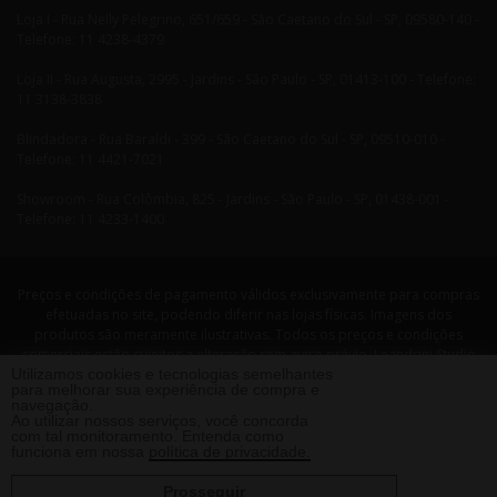
Loja I - Rua Nelly Pelegrino, 651/659 - São Caetano do Sul - SP, 09580-140 -
Telefone: 11 4238-4379
Loja II - Rua Augusta, 2995 - Jardins - São Paulo - SP, 01413-100 - Telefone:
11 3138-3838
Blindadora - Rua Baraldi - 399 - São Caetano do Sul - SP, 09510-010 -
Telefone: 11 4421-7021
Showroom - Rua Colômbia, 825 - Jardins - São Paulo - SP, 01438-001 -
Telefone: 11 4233-1400
Preços e condições de pagamento válidos exclusivamente para compras
efetuadas no site, podendo diferir nas lojas físicas. Imagens dos
produtos são meramente ilustrativas. Todos os preços e condições
comerciais estão sujeitos a alteração sem aviso prévio. Leandrini Studio
Utilizamos cookies e tecnologias semelhantes
Design. CNPJ: 08058479/0001-29 Rua Nelly Pellegrino, 651 CEP: 09580-140
para melhorar sua experiência de compra e
- São Caetano do Sul - SP Telefone: 11 4238 4379 Leandrini - Todos os
navegação.
direitos reservados. 2013 ®
Ao utilizar nossos serviços, você concorda
com tal monitoramento. Entenda como
funciona em nossa
política de privacidade.
Prosseguir