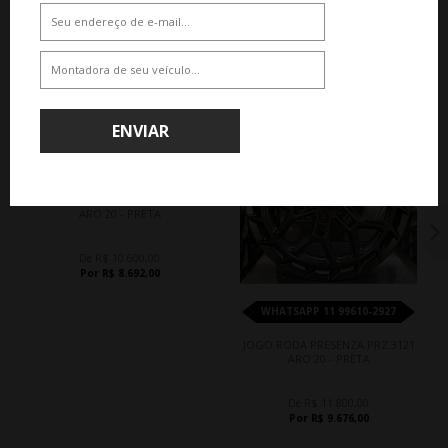
QUEM COMPROU, COMPROU TAMBÉM
18%
18%
ENVIAR
WHATSAPP 11 99610-2927
JOGO RODA PRESENZA PRZ 3000
ARO 20 - PRETA
De R$ 10.600,00
Por R$ 8.692,00
WHATSAPP 11 99610-2927
JOGO RODA PRESENZA PRZ 3121
ARO 20 - PRETA
De R$ 11.800,00
Por R$ 9.676,00