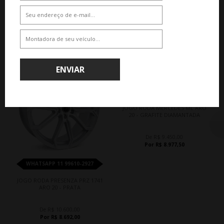
QUEM COMPROU, COMPROU TAMBÉM
ENVIAR
18%
5%
WHATSAPP 11 99610-2927
JOGO RODA MERCEDES ML ARO
20 - GRAFITE DIAMANTADA
De R$ 9.450,00
Por R$ 8.977,50
WHATSAPP 11 99610-2927
JOGO RODA PRESENZA PRZ 1741
ARO 20 - PRATA
De R$ 10.600,00
Por R$ 8.692,00