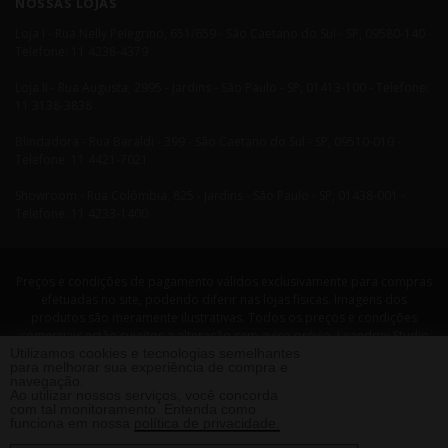
NOSSAS LOJAS
Loja I - Rua Nelly Pelegrino, 651/659 - São Caetano do Sul - SP, 09580-140 -
Telefone: 11 4238-4379
Loja II - Rua Augusta, 2995 - Jardins - São Paulo - SP, 01413-100 - Telefone:
11 3138-3838
Blindadora - Rua Baraldi - 399 - São Caetano do Sul - SP, 09510-010 -
Telefone: 11 4421-7021
Showroom - Rua Colômbia, 825 - Jardins - São Paulo - SP, 01438-001 -
Telefone: 11 4233-1400
Preços e condições de pagamento válidos exclusivamente para compras
efetuadas no site, podendo diferir nas lojas físicas. Imagens dos
produtos são meramente ilustrativas. Todos os preços e condições
comerciais estão sujeitos a alteração sem aviso prévio. Leandrini Studio
Utilizamos cookies e tecnologias semelhantes
Design. CNPJ: 08058479/0001-29 Rua Nelly Pellegrino, 651 CEP: 09580-140
para melhorar sua experiência de compra e
- São Caetano do Sul - SP Telefone: 11 4238 4379 Leandrini - Todos os
navegação.
direitos reservados. 2013 ®
Ao utilizar nossos serviços, você concorda
com tal monitoramento. Entenda como
funciona em nossa
política de privacidade.