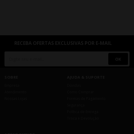
RECEBA OFERTAS EXCLUSIVAS POR E-MAIL
OK
SOBRE
AJUDA & SUPORTE
Empresa
Dúvidas
Atendimento
Como Comprar
Nossas Lojas
Formas de Pagamento
Segurança
Política de Entrega
Troca e Devolução