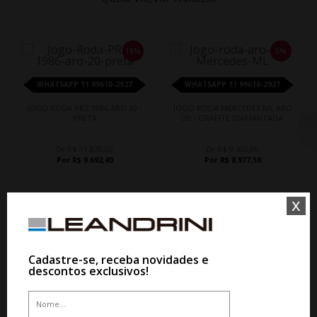
18%
5%
WHATSAPP 11 99610-2927
WHATSAPP 11 99610-2927
JOGO RODA PRZ 1986 ARO 20 -
JOGO RODA MERCEDES ML ARO
PRETA
20 - GRAFITE DIAMANTADA
De R$ 11.820,00
De R$ 9.450,00
Por R$ 9.692,40
Por R$ 8.977,50
x
Cadastre-se, receba novidades e
descontos exclusivos!