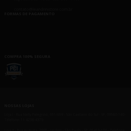
contato@leandrinistore.com.br
FORMAS DE PAGAMENTO
COMPRA 100% SEGURA
NOSSAS LOJAS
Loja I - Rua Nelly Pelegrino, 651/659 - São Caetano do Sul - SP, 09580-140 -
Telefone: 11 4238-4379
Loja II - Rua Augusta, 2995 - Jardins - São Paulo - SP, 01413-100 - Telefone: