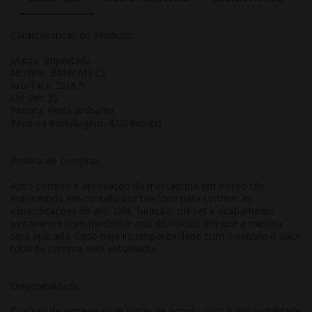
Características do Produto:
Marca: Importada
Modelo: BMW M3 CS
Aro/Tala: 20x8,5
Off-Set: 35
Pintura: Preta Brilhante
Itens na embalagem: 4,00 item(s)
Politica de compras:
Após compra e aprovação da mercadoria em nosso site
entraremos em contato por telefone para conferir as
especificações de aro, tala, furação, off-set e acabamento
juntamente com modelo e ano do veículo em que a mesma
será aplicada. Caso haja incompatibilidade com o veículo o valor
total da compra será estornado.
Disponibilidade:
O prazo de entrega pode variar de acordo com a disponibilidade