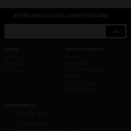
RECEBA OFERTAS EXCLUSIVAS POR E-MAIL
OK
SOBRE
AJUDA & SUPORTE
Empresa
Dúvidas
Atendimento
Como Comprar
Nossas Lojas
Formas de Pagamento
Segurança
Política de Entrega
Troca e Devolução
ATENDIMENTO
(11) 4238 - 4379
(11) 99610-2927
Seg á Sex: 8:00 - 18:00 - Sáb: 8:00 - 14:00