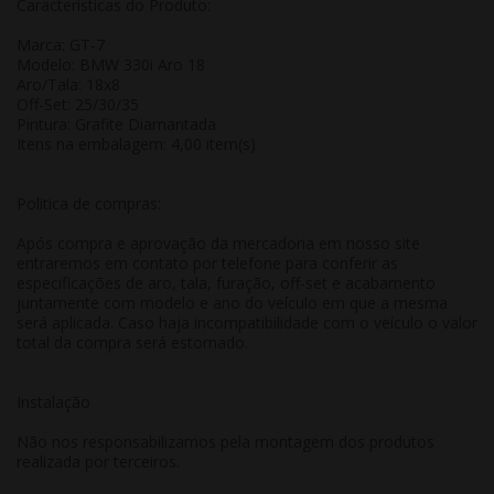
Características do Produto:
Marca: GT-7
Modelo: BMW 330i Aro 18
Aro/Tala: 18x8
Off-Set: 25/30/35
Pintura: Grafite Diamantada
Itens na embalagem: 4,00 item(s)
Politica de compras:
Após compra e aprovação da mercadoria em nosso site
entraremos em contato por telefone para conferir as
especificações de aro, tala, furação, off-set e acabamento
juntamente com modelo e ano do veículo em que a mesma
será aplicada. Caso haja incompatibilidade com o veículo o valor
total da compra será estornado.
Instalação
Não nos responsabilizamos pela montagem dos produtos
realizada por terceiros.