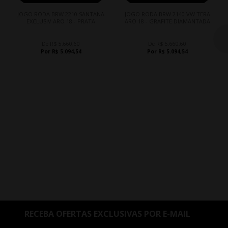
JOGO RODA BRW 2210 SANTANA
JOGO RODA BRW 2140 VW TERA
EXCLUSIV ARO 18 - PRATA
ARO 18 - GRAFITE DIAMANTADA
De R$ 5.660,60
De R$ 5.660,60
Por R$ 5.094,54
Por R$ 5.094,54
RECEBA OFERTAS EXCLUSIVAS POR E-MAIL