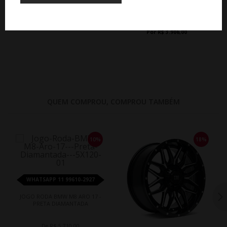
17 - GRAFITE BRILHANTE
De R$ 4.340,00
Por R$ 3.906,00
QUEM COMPROU, COMPROU TAMBÉM
10%
18%
WHATSAPP 11 99610-2927
JOGO RODA BMW M8 ARO 17 -
PRETA DIAMANTADA
De R$ 5.710,00