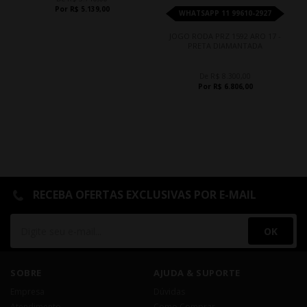
Por R$ 5.139,00
WHATSAPP 11 99610-2927
JOGO RODA PRZ 1592 ARO 17 -
PRETA DIAMANTADA
De R$ 8.300,00
Por R$ 6.806,00
RECEBA OFERTAS EXCLUSIVAS POR E-MAIL
OK
SOBRE
AJUDA & SUPORTE
Empresa
Dúvidas
Atendimento
Como Comprar