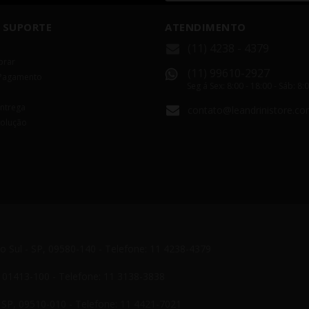
 SUPORTE
ATENDIMENTO
(11) 4238 - 4379
rar
(11) 99610-2927
Pagamento
Seg á Sex: 8:00 - 18:00 - Sáb: 8:
Entrega
contato@leandrinistore.co
volução
do Sul - SP, 09580-140 - Telefone: 11 4238-4379
P, 01413-100 - Telefone: 11 3138-3838
- SP, 09510-010 - Telefone: 11 4421-7021