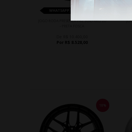
WHATSAPP 11 99610-2927
JOGO RODA PRESENZA PRZ 3045 ARO 20
JO
- PRETA FOSCA
De R$ 10.400,00
Por R$ 8.528,00
18%