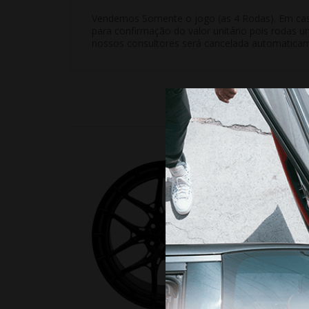
Vendemos Somente o jogo (as 4 Rodas). Em casos
para confirmação do valor unitário pois rodas u
nossos consultores será cancelada automatica
18%