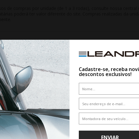
 de compras por unidade (de 1 a 3 rodas), consulte nossa central d
nitárias poderá ter valor diferente do site. Compras realizadas da 
mente.
QUEM VIU,VIU TAMBÉM
Cadastre-se, receba nov
descontos exclusivos!
5%
ENVIAR