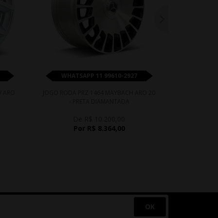
WHATSAPP 11 99610-2927
WHATS
V ARO
JOGO RODA PRZ 1464 MAYBACH ARO 20
JOGO RODA P
- PRETA DIAMANTADA
PR
De R$ 10.200,00
D
Por R$ 8.364,00
P
OK