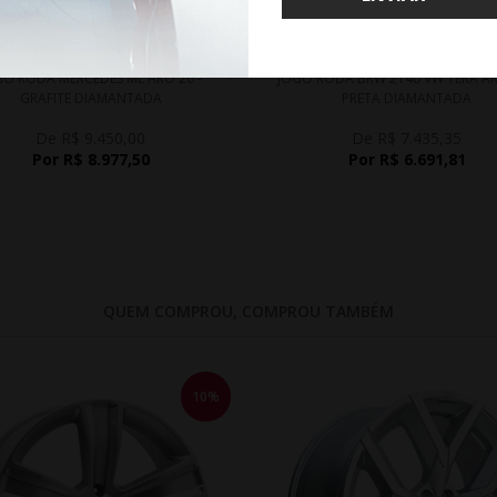
WHATSAPP 11 99610-2927
WHATSAPP 11 99610-2927
GO RODA MERCEDES ML ARO 20 -
JOGO RODA BRW 2140 VW TERA AR
GRAFITE DIAMANTADA
PRETA DIAMANTADA
De R$ 9.450,00
De R$ 7.435,35
Por R$ 8.977,50
Por R$ 6.691,81
QUEM COMPROU, COMPROU TAMBÉM
10%