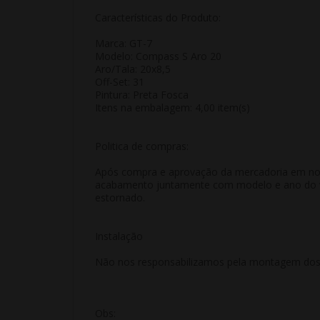
Características do Produto:
Marca: GT-7
Modelo: Compass S Aro 20
Aro/Tala: 20x8,5
Off-Set: 31
Pintura: Preta Fosca
Itens na embalagem: 4,00 item(s)
Politica de compras:
Após compra e aprovação da mercadoria em nosso
acabamento juntamente com modelo e ano do veí
estornado.
Instalação
Não nos responsabilizamos pela montagem dos p
Obs: