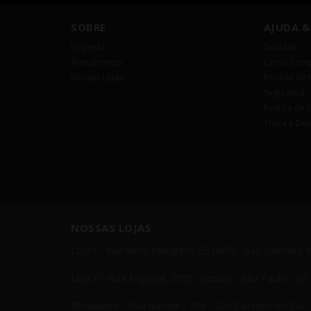
SOBRE
AJUDA &
Empresa
Dúvidas
Atendimento
Como Comp
Nossas Lojas
Formas de 
Segurança
Política de 
Troca e De
NOSSAS LOJAS
Loja I - Rua Nelly Pelegrino, 651/659 - São Caetano 
Loja II - Rua Augusta, 2995 - Jardins - São Paulo - S
Blindadora - Rua Baraldi - 399 - São Caetano do Sul 