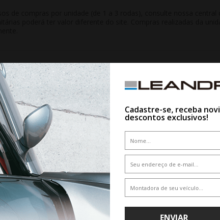
 de compras por unidade (de 1 a 3 rodas), consulte nossa central d
nitárias poderá ter valor diferente do site. Compras realizadas da 
mente.
QUEM VIU,VIU TAMBÉM
Cadastre-se, receba nov
descontos exclusivos!
10%
ENVIAR