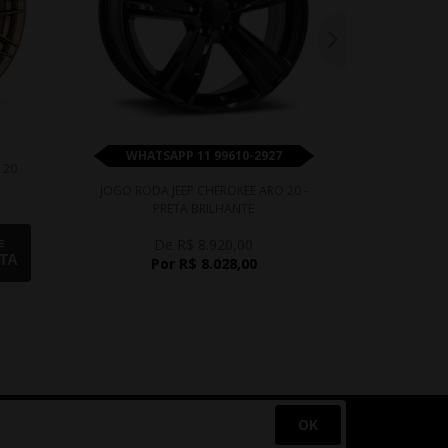
WHATSAPP 11 99610-2927
WHATS
 20
JOGO RODA JEEP CHEROKEE ARO 20 -
JOGO RODA 
PRETA BRILHANTE
2
De R$ 8.920,00
D
E
TA
Por R$ 8.028,00
P
OK