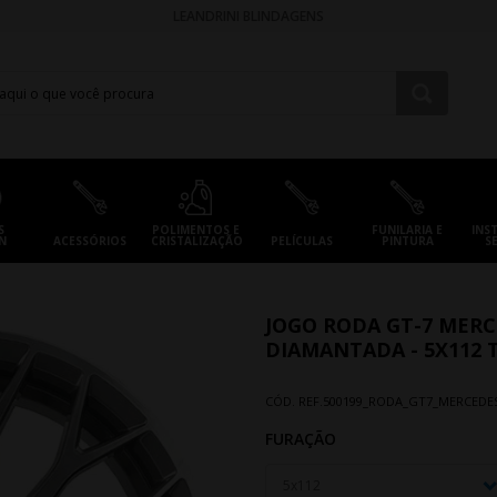
LEANDRINI BLINDAGENS
S
POLIMENTOS E
FUNILARIA E
INS
N
ACESSÓRIOS
CRISTALIZAÇÃO
PELÍCULAS
PINTURA
S
JOGO RODA GT-7 MERCE
DIAMANTADA - 5X112 TA
CÓD. REF.
500199_RODA_GT7_MERCEDES
FURAÇÃO