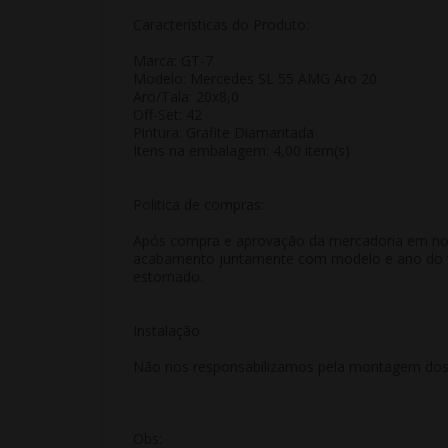
Características do Produto:
Marca: GT-7
Modelo: Mercedes SL 55 AMG Aro 20
Aro/Tala: 20x8,0
Off-Set: 42
Pintura: Grafite Diamantada
Itens na embalagem: 4,00 item(s)
Politica de compras:
Após compra e aprovação da mercadoria em nosso
acabamento juntamente com modelo e ano do veí
estornado.
Instalação
Não nos responsabilizamos pela montagem dos p
Obs: