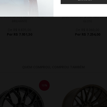
WHATSAPP 11 99610-2927
WHATSAPP 11 99610-2927
O RODA KR M33 ARO 20 - PRETA
JOGO RODA GT SPORT ARO 20 - 
BRILHANTE
GLOSS
De R$ 8.835,00
De R$ 8.060,00
Por R$ 7.951,50
Por R$ 7.254,00
QUEM COMPROU, COMPROU TAMBÉM
10%