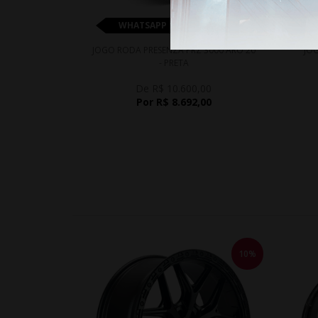
WHATSAPP 11 99610-2927
JOGO RODA PRESENZA PRZ 3000 ARO 20
JOG
- PRETA
De R$ 10.600,00
Por R$ 8.692,00
10%