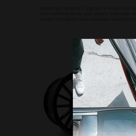
Vendemos Somente o jogo (as 4 Rodas). Em casos
para confirmação do valor unitário pois rodas u
nossos consultores será cancelada automatica
18%