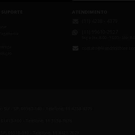
 SUPORTE
ATENDIMENTO
(11) 4238 - 4379
rar
(11) 99610-2927
Pagamento
Seg á Sex: 8:00 - 18:00 - Sáb: 8:
Entrega
contato@leandrinistore.co
volução
do Sul - SP, 09580-140 - Telefone: 11 4238-4379
P, 01413-100 - Telefone: 11 3138-3838
- SP, 09510-010 - Telefone: 11 4421-7021