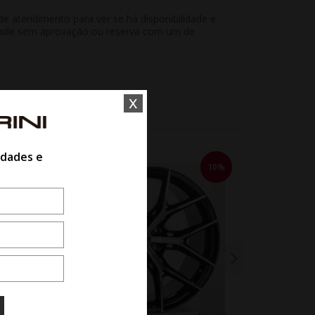
e atendimento para ver se há disponibilidade e
unidade sem aprovação ou reserva com um de
x
idades e
10%
10%