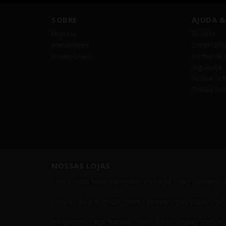
SOBRE
AJUDA &
Empresa
Dúvidas
Atendimento
Como Comp
Nossas Lojas
Formas de 
Segurança
Política de 
Troca e De
NOSSAS LOJAS
Loja I - Rua Nelly Pelegrino, 651/659 - São Caetano 
Loja II - Rua Augusta, 2995 - Jardins - São Paulo - S
Blindadora - Rua Baraldi - 399 - São Caetano do Sul 