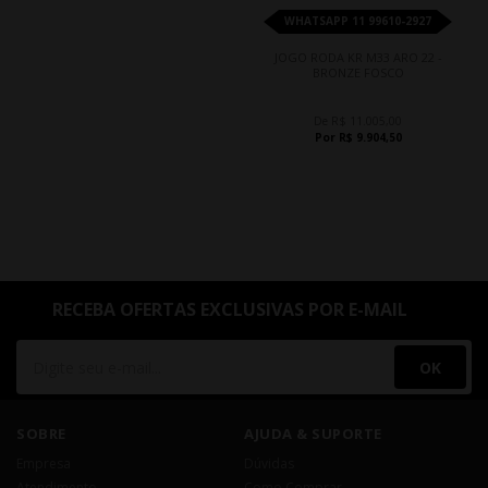
WHATSAPP 11 99610-2927
JOGO RODA KR M33 ARO 22 -
BRONZE FOSCO
De R$ 11.005,00
Por R$ 9.904,50
RECEBA OFERTAS EXCLUSIVAS POR E-MAIL
OK
SOBRE
AJUDA & SUPORTE
Empresa
Dúvidas
Atendimento
Como Comprar