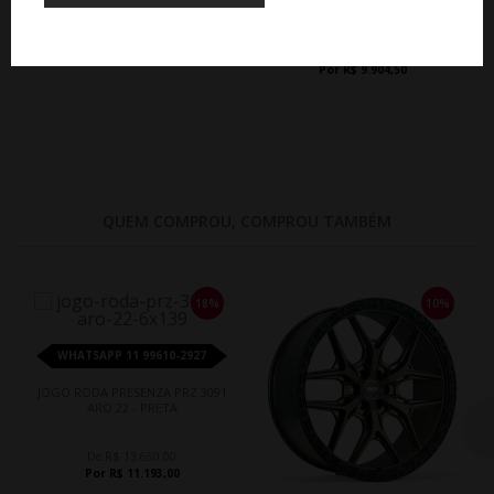
GRAFITE FOSCO
De R$ 11.005,00
Por R$ 9.904,50
QUEM COMPROU, COMPROU TAMBÉM
18%
10%
WHATSAPP 11 99610-2927
JOGO RODA PRESENZA PRZ 3091
ARO 22 - PRETA
De R$ 13.650,00
Por R$ 11.193,00