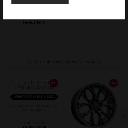
JOGO RODA BRW 2140 VW TERA
ARO 20 - GRAFITE DIAMANTADA
De R$ 7.435,35
Por R$ 6.691,81
QUEM COMPROU, COMPROU TAMBÉM
18%
10%
WHATSAPP 11 99610-2927
JOGO RODA PRESENZA PRZ 1741
ARO 20 - PRATA
De R$ 10.600,00
Por R$ 8.692,00