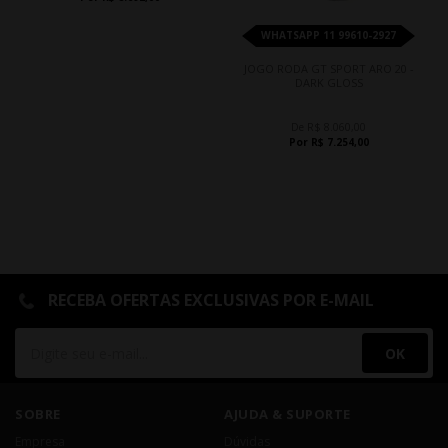
WHATSAPP 11 99610-2927
JOGO RODA GT SPORT ARO 20 -
DARK GLOSS
De R$ 8.060,00
Por R$ 7.254,00
RECEBA OFERTAS EXCLUSIVAS POR E-MAIL
OK
SOBRE
AJUDA & SUPORTE
Empresa
Dúvidas