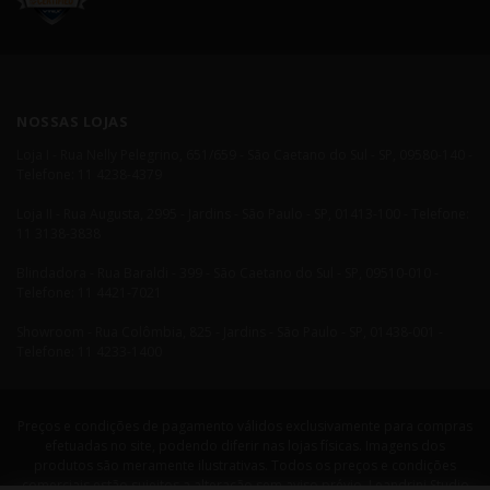
NOSSAS LOJAS
Loja I - Rua Nelly Pelegrino, 651/659 - São Caetano do Sul - SP, 09580-140 -
Telefone: 11 4238-4379
Loja II - Rua Augusta, 2995 - Jardins - São Paulo - SP, 01413-100 - Telefone:
11 3138-3838
Blindadora - Rua Baraldi - 399 - São Caetano do Sul - SP, 09510-010 -
Telefone: 11 4421-7021
Showroom - Rua Colômbia, 825 - Jardins - São Paulo - SP, 01438-001 -
Telefone: 11 4233-1400
Preços e condições de pagamento válidos exclusivamente para compras
efetuadas no site, podendo diferir nas lojas físicas. Imagens dos
produtos são meramente ilustrativas. Todos os preços e condições
comerciais estão sujeitos a alteração sem aviso prévio. Leandrini Studio