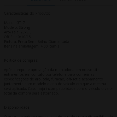
Características do Produto:
Marca: GT-7
Modelo: Strong
Aro/Tala: 20x9,0
Off-Set: 0/10/15
Pintura: Preta Semi Brilho Diamantada
Itens na embalagem: 4,00 item(s)
Politica de compras:
Após compra e aprovação da mercadoria em nosso site
entraremos em contato por telefone para conferir as
especificações de aro, tala, furação, off-set e acabamento
juntamente com modelo e ano do veículo em que a mesma
será aplicada. Caso haja incompatibilidade com o veículo o valor
total da compra será estornado.
Disponibilidade:
O prazo de entrega pode variar de acordo com a disponibilidade