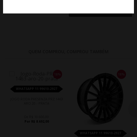
De R$ 8.321,95
CLIQUE AQUI E COMPRE
Por R$ 7.489,75
COM ESPECIALISTA
QUEM COMPROU, COMPROU TAMBÉM
18%
18%
WHATSAPP 11 99610-2927
JOGO RODA PRESENZA PRZ 1463
ARO 20 - PRATA
De R$ 10.600,00
Por R$ 8.692,00
WHATSAPP 11 99610-2927