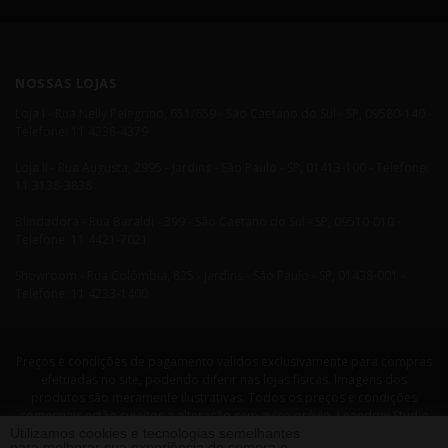
NOSSAS LOJAS
Loja I - Rua Nelly Pelegrino, 651/659 - São Caetano do Sul - SP, 09580-140 -
Telefone: 11 4238-4379
Loja II - Rua Augusta, 2995 - Jardins - São Paulo - SP, 01413-100 - Telefone:
11 3138-3838
Blindadora - Rua Baraldi - 399 - São Caetano do Sul - SP, 09510-010 -
Telefone: 11 4421-7021
Showroom - Rua Colômbia, 825 - Jardins - São Paulo - SP, 01438-001 -
Telefone: 11 4233-1400
Preços e condições de pagamento válidos exclusivamente para compras
efetuadas no site, podendo diferir nas lojas físicas. Imagens dos
produtos são meramente ilustrativas. Todos os preços e condições
comerciais estão sujeitos a alteração sem aviso prévio. Leandrini Studio
Utilizamos cookies e tecnologias semelhantes
Design. CNPJ: 08058479/0001-29 Rua Nelly Pellegrino, 651 CEP: 09580-140
para melhorar sua experiência de compra e