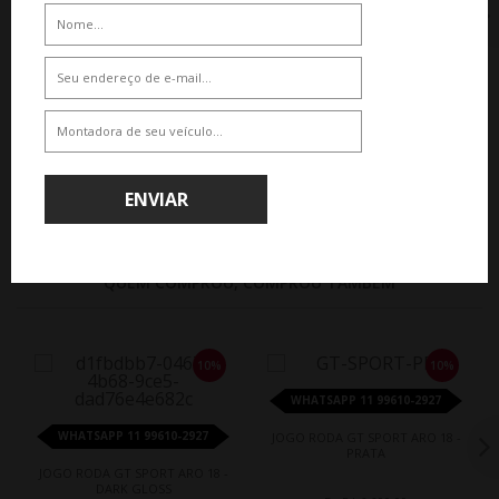
JOGO RODA PRESENZA PRZ 3121
JOGO RODA BMW M SPORT ARO
ARO 18 - PRETA
18 - PRETA DIAMANTADA
De R$ 9.930,00
De R$ 6.450,00
Por R$ 8.142,60
Por R$ 5.805,00
ENVIAR
QUEM COMPROU, COMPROU TAMBÉM
10%
10%
WHATSAPP 11 99610-2927
WHATSAPP 11 99610-2927
JOGO RODA GT SPORT ARO 18 -
PRATA
JOGO RODA GT SPORT ARO 18 -
DARK GLOSS