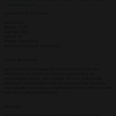
Características do Produto:
Marca: GT-7
Modelo: TE37
Aro/Tala: 18x8
Off-Set: 33
Pintura: Preta Fosca
Itens na embalagem: 4,00 item(s)
Politica de compras:
Após compra e aprovação da mercadoria em nosso site
entraremos em contato por telefone para conferir as
especificações de aro, tala, furação, off-set e acabamento
juntamente com modelo e ano do veículo em que a mesma
será aplicada. Caso haja incompatibilidade com o veículo o valor
total da compra será estornado.
Instalação
Não nos responsabilizamos pela montagem dos produtos