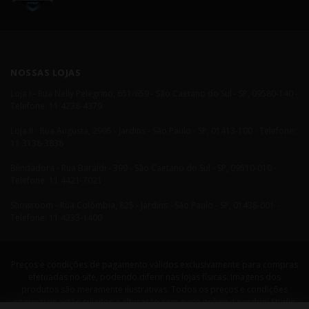
NOSSAS LOJAS
Loja I - Rua Nelly Pelegrino, 651/659 - São Caetano do Sul - SP, 09580-140 -
Telefone: 11 4238-4379
Loja II - Rua Augusta, 2995 - Jardins - São Paulo - SP, 01413-100 - Telefone:
11 3138-3838
Blindadora - Rua Baraldi - 399 - São Caetano do Sul - SP, 09510-010 -
Telefone: 11 4421-7021
Showroom - Rua Colômbia, 825 - Jardins - São Paulo - SP, 01438-001 -
Telefone: 11 4233-1400
Preços e condições de pagamento válidos exclusivamente para compras
efetuadas no site, podendo diferir nas lojas físicas. Imagens dos
produtos são meramente ilustrativas. Todos os preços e condições
comerciais estão sujeitos a alteração sem aviso prévio. Leandrini Studio