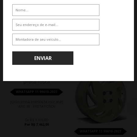
De R$ 5.660,60
De R$ 5.660,60
Por R$ 5.094,54
Por R$ 5.094,54
QUEM COMPROU, COMPROU TAMBÉM
ENVIAR
18%
10%
WHATSAPP 11 99610-2927
JOGO RODA PRESENZA PRZ 3045
ARO 18 - PRETA FOSCA
De R$ 9.100,00
Por R$ 7.462,00
WHATSAPP 11 99610-2927