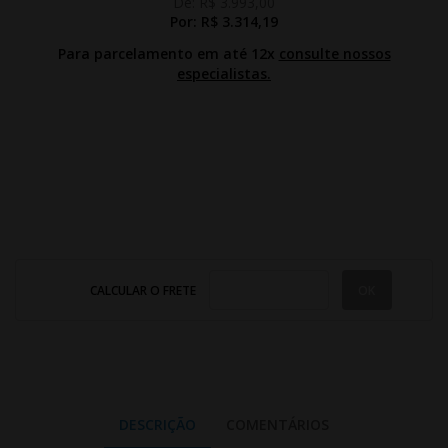
De:
R$ 3.993,00
Por:
R$ 3.314,19
Para parcelamento em até 12x
consulte nossos
especialistas.
CALCULAR O FRETE
DESCRIÇÃO
COMENTÁRIOS