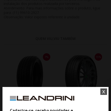
instalação dos produtos realizada por terceiros.
Atendimento:
Para mais informações sobre o produto, ligue
para: (11) 99610-2927
Observação:
Valor exposto referente à
unidade
.
QUEM VIU,VIU TAMBÉM
7%
15%
x
WHATSAPP 11 99610-2927
WHATSAPP 11 99610-2927
Cadastre-se, receba novidades e