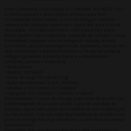
Pneu Continental CrossContact LX ContiSilent 265/40R21 101V –
Conforto acústico e desempenho premium para SUVs
O Continental CrossContact LX com tecnologia ContiSilent
oferece uma condução silenciosa e confortável para SUVs de
alto padrão. O modelo 265/40R21 101V é ideal para quem
busca equilíbrio entre segurança, suavidade de rodagem e longa
durabilidade. Equipado com tecnologia de redução de ruído
(ContiSilent), proporciona viagens mais agradáveis, mesmo em
altas velocidades. A estrutura robusta e o design da banda de
rodagem garantem excelente tração e estabilidade em
condições urbanas e rodoviárias.
Características:
• Medida: 265/40R21
• Índice de carga: 101 (até 825 kg)
• Índice de velocidade: V (até 240 km/h)
• Modelo: CrossContact LX ContiSilent
• Categoria: SUV Premium / Conforto e silêncio
Disponibilidade:
O prazo de entrega pode variar de acordo com
a disponibilidade do produto (devido à grande variedade de
medidas, alguns fabricantes vêm sofrendo atraso na fabricação
ou importação). Caso não haja disponibilidade do produto ou o
prazo de entrega não seja satisfatório, o valor total da compra
será estornado.
Importante:
Não nos responsabilizamos pela montagem ou