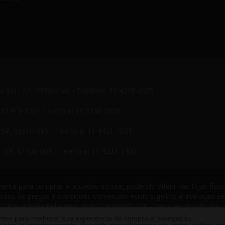
do Sul - SP, 09580-140 - Telefone: 11 4238-4379
P, 01413-100 - Telefone: 11 3138-3838
- SP, 09510-010 - Telefone: 11 4421-7021
- SP, 01438-001 - Telefone: 11 4233-1400
nte para compras efetuadas no site, podendo diferir nas lojas física
odos os preços e condições comerciais estão sujeitos a alteração s
-29 Rua Nelly Pellegrino, 651 CEP: 09580-140 - São Caetano do Sul -
s reservados. 2013 ®
antes para melhorar sua experiência de compra e navegação.