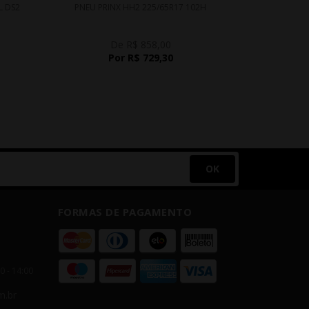
L DS2
PNEU PRINX HH2 225/65R17 102H
PNEU PR
De R$ 858,00
Por R$ 729,30
OK
FORMAS DE PAGAMENTO
00 - 14:00
m.br