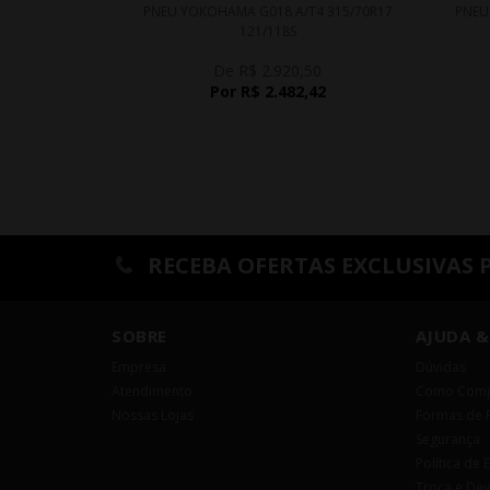
PNEU YOKOHAMA G018 A/T4 315/70R17
PNEU
121/118S
De R$ 2.920,50
Por R$ 2.482,42
RECEBA OFERTAS EXCLUSIVAS 
SOBRE
AJUDA &
Empresa
Dúvidas
Atendimento
Como Comp
Nossas Lojas
Formas de 
Segurança
Política de 
Troca e De