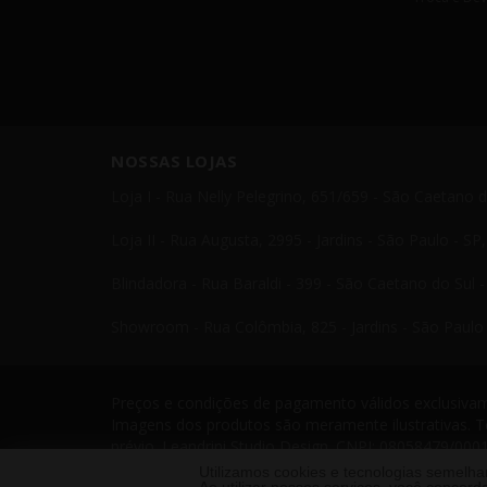
NOSSAS LOJAS
Loja I - Rua Nelly Pelegrino, 651/659 - São Caetano 
Loja II - Rua Augusta, 2995 - Jardins - São Paulo - S
Blindadora - Rua Baraldi - 399 - São Caetano do Sul 
Showroom - Rua Colômbia, 825 - Jardins - São Paulo 
Preços e condições de pagamento válidos exclusivame
Imagens dos produtos são meramente ilustrativas. T
prévio. Leandrini Studio Design. CNPJ: 08058479/0001
Telefone: 11 4238 4379 Leandrini - Todos os direito
Utilizamos cookies e tecnologias semelh