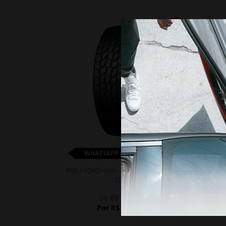
15%
WHATSAPP 11 99610-2927
PNEU YOKOHAMA G018 A/T4 265/70R17
PNEU
121/118S
De R$ 2.636,70
Por R$ 2.241,20