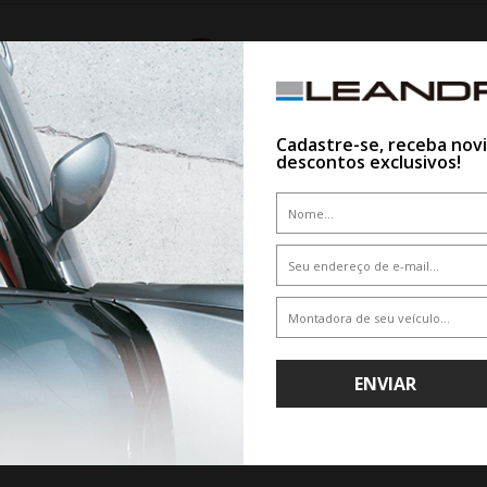
7%
Cadastre-se, receba nov
descontos exclusivos!
WHATSAPP 11 99610-2927
WHATSAPP 11 99610-2927
 DELINTE 225/45ZR17 94W XL AK01
PNEU PRINX HA2 LT 245/75R17 12
ENVIAR
APEX KING
De R$ 1.665,00
De R$ 1.569,15
Por R$ 1.548,45
Por R$ 1.333,78