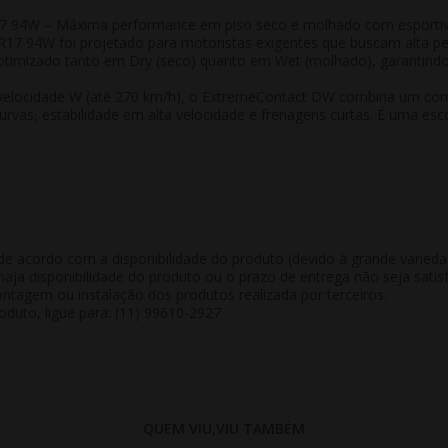
7 94W – Máxima performance em piso seco e molhado com esportivi
7 94W foi projetado para motoristas exigentes que buscam alta pe
otimizado tanto em
Dry (seco)
quanto em
Wet (molhado)
, garantind
e velocidade W (até 270 km/h), o ExtremeContact DW combina um com
vas, estabilidade em alta velocidade e frenagens curtas. É uma escolh
de acordo com a disponibilidade do produto (devido à grande varied
aja disponibilidade do produto ou o prazo de entrega não seja satisf
tagem ou instalação dos produtos realizada por terceiros.
duto, ligue para: (11) 99610-2927
QUEM VIU,VIU TAMBÉM