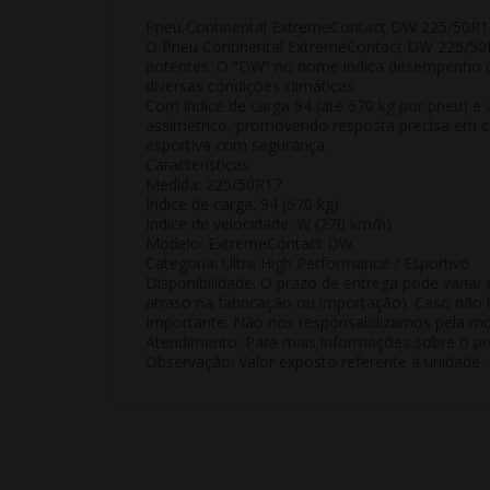
Pneu Continental ExtremeContact DW 225/50R1
O Pneu Continental ExtremeContact DW 225/50R1
potentes. O “DW” no nome indica desempenho 
diversas condições climáticas.
Com índice de carga 94 (até 670 kg por pneu) 
assimétrico, promovendo resposta precisa em cur
esportiva com segurança.
Características:
Medida: 225/50R17
Índice de carga: 94 (670 kg)
Índice de velocidade: W (270 km/h)
Modelo: ExtremeContact DW
Categoria: Ultra High Performance / Esportivo
Disponibilidade:
O prazo de entrega pode variar 
atraso na fabricação ou importação). Caso não h
Importante:
Não nos responsabilizamos pela mon
Atendimento:
Para mais informações sobre o pro
Observação:
Valor exposto referente à
unidade
.