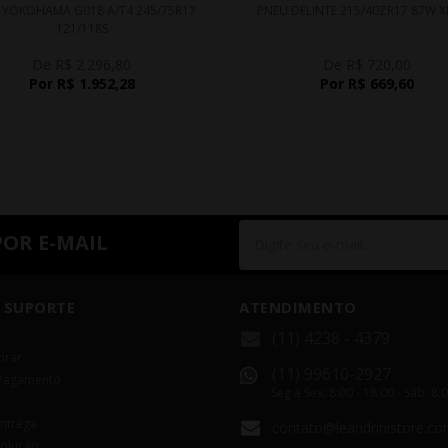
 YOKOHAMA G018 A/T4 245/75R17
PNEU DELINTE 215/40ZR17 87W X
121/118S
De R$ 2.296,80
De R$ 720,00
Por R$ 1.952,28
Por R$ 669,60
POR E-MAIL
 SUPORTE
ATENDIMENTO
(11) 4238 - 4379
rar
(11) 99610-2927
Pagamento
Seg á Sex: 8:00 - 18:00 - Sáb: 8:
Entrega
contato@leandrinistore.co
volução