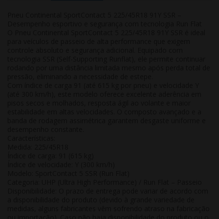
Pneu Continental SportContact 5 225/45R18 91Y SSR –
Desempenho esportivo e segurança com tecnologia Run Flat
O Pneu Continental SportContact 5 225/45R18 91Y SSR é ideal
para veículos de passeio de alta performance que exigem
controle absoluto e segurança adicional. Equipado com
tecnologia SSR (Self-Supporting Runflat), ele permite continuar
rodando por uma distância limitada mesmo após perda total de
pressão, eliminando a necessidade de estepe.
Com índice de carga 91 (até 615 kg por pneu) e velocidade Y
(até 300 km/h), este modelo oferece excelente aderência em
pisos secos e molhados, resposta ágil ao volante e maior
estabilidade em altas velocidades. O composto avançado e a
banda de rodagem assimétrica garantem desgaste uniforme e
desempenho constante.
Características:
Medida: 225/45R18
Índice de carga: 91 (615 kg)
Índice de velocidade: Y (300 km/h)
Modelo: SportContact 5 SSR (Run Flat)
Categoria: UHP (Ultra High Performance) / Run Flat – Passeio
Disponibilidade:
O prazo de entrega pode variar de acordo com
a disponibilidade do produto (devido à grande variedade de
medidas, alguns fabricantes vêm sofrendo atraso na fabricação
ou importação). Caso não haja disponibilidade do produto ou o