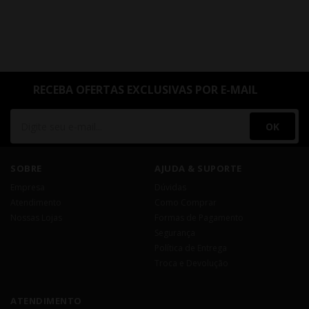
RECEBA OFERTAS EXCLUSIVAS POR E-MAIL
OK
SOBRE
AJUDA & SUPORTE
Empresa
Dúvidas
Atendimento
Como Comprar
Nossas Lojas
Formas de Pagamento
Segurança
Política de Entrega
Troca e Devolução
ATENDIMENTO