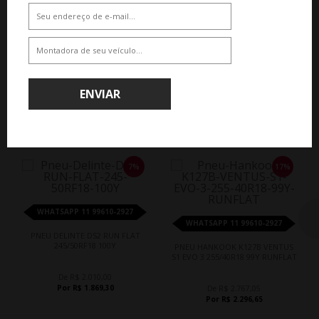
De R$ 2.767,05
De R$ 2.819,85
Por R$ 2.296,65
Por R$ 2.340,48
ENVIAR
QUEM COMPROU, COMPROU TAMBÉM
7%
17%
WHATSAPP 11 99610-2927
WHATSAPP 11 99610-2927
PNEU DELINTE DS2 RUN FLAT
245/50RF18 100Y
PNEU HANKOOK K127B VENTUS
S1 EVO 3 255/40R18 99Y RUNFLAT
De R$ 2.010,00
Por R$ 1.869,30
De R$ 2.767,05
Por R$ 2.296,65