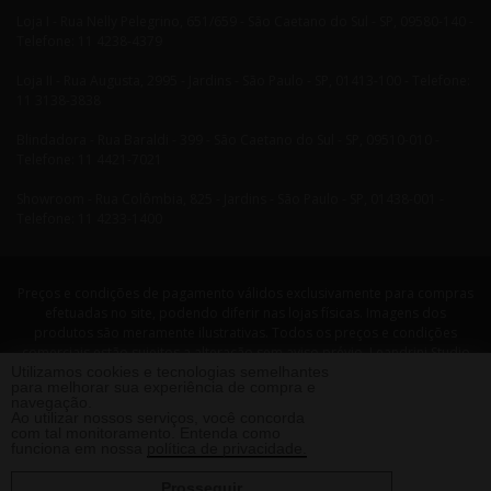
Loja I - Rua Nelly Pelegrino, 651/659 - São Caetano do Sul - SP, 09580-140 -
Telefone: 11 4238-4379
Loja II - Rua Augusta, 2995 - Jardins - São Paulo - SP, 01413-100 - Telefone:
11 3138-3838
Blindadora - Rua Baraldi - 399 - São Caetano do Sul - SP, 09510-010 -
Telefone: 11 4421-7021
Showroom - Rua Colômbia, 825 - Jardins - São Paulo - SP, 01438-001 -
Telefone: 11 4233-1400
Preços e condições de pagamento válidos exclusivamente para compras
efetuadas no site, podendo diferir nas lojas físicas. Imagens dos
produtos são meramente ilustrativas. Todos os preços e condições
comerciais estão sujeitos a alteração sem aviso prévio. Leandrini Studio
Utilizamos cookies e tecnologias semelhantes
Design. CNPJ: 08058479/0001-29 Rua Nelly Pellegrino, 651 CEP: 09580-140
para melhorar sua experiência de compra e
- São Caetano do Sul - SP Telefone: 11 4238 4379 Leandrini - Todos os
navegação.
direitos reservados. 2013 ®
Ao utilizar nossos serviços, você concorda
com tal monitoramento. Entenda como
funciona em nossa
política de privacidade.
Prosseguir