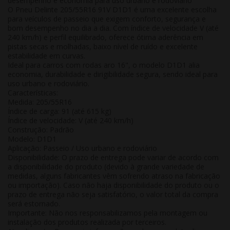
desempenho e economia para uso urbano e rodoviário
O Pneu Delinte 205/55R16 91V D1D1 é uma excelente escolha
para veículos de passeio que exigem conforto, segurança e
bom desempenho no dia a dia. Com índice de velocidade V (até
240 km/h) e perfil equilibrado, oferece ótima aderência em
pistas secas e molhadas, baixo nível de ruído e excelente
estabilidade em curvas.
Ideal para carros com rodas aro 16", o modelo D1D1 alia
economia, durabilidade e dirigibilidade segura, sendo ideal para
uso urbano e rodoviário.
Características:
Medida: 205/55R16
Índice de carga: 91 (até 615 kg)
Índice de velocidade: V (até 240 km/h)
Construção: Padrão
Modelo: D1D1
Aplicação: Passeio / Uso urbano e rodoviário
Disponibilidade:
O prazo de entrega pode variar de acordo com
a disponibilidade do produto (devido à grande variedade de
medidas, alguns fabricantes vêm sofrendo atraso na fabricação
ou importação). Caso não haja disponibilidade do produto ou o
prazo de entrega não seja satisfatório, o valor total da compra
será estornado.
Importante:
Não nos responsabilizamos pela montagem ou
instalação dos produtos realizada por terceiros.