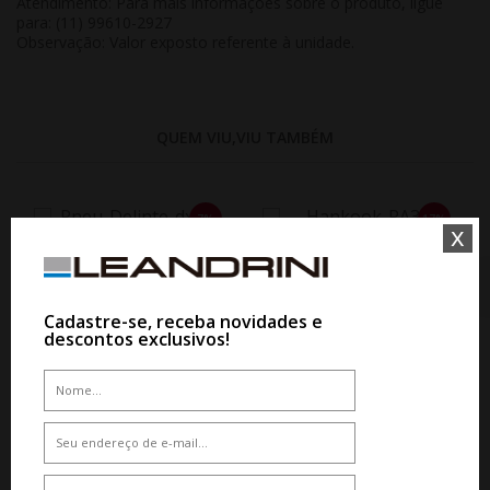
Atendimento:
Para mais informações sobre o produto, ligue
para: (11) 99610-2927
Observação:
Valor exposto referente à
unidade
.
QUEM VIU,VIU TAMBÉM
7%
17%
x
WHATSAPP 11 99610-2927
WHATSAPP 11 99610-2927
PNEU DELINTE 215/65R16 98H DX-
PNEU HANKOOK DYNAPRO RA33
20 X/T BANDIT
HP2 4PR 225/70R16 103H
Cadastre-se, receba novidades e
descontos exclusivos!
De R$ 1.350,00
De R$ 1.430,55
Por R$ 1.255,50
Por R$ 1.187,36