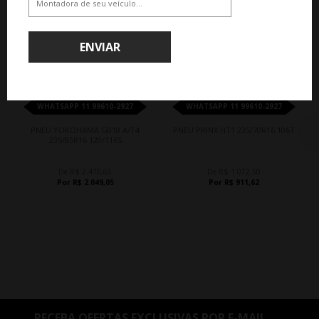
QUEM COMPROU, COMPROU TAMBÉM
ENVIAR
15%
15%
WHATSAPP 11 99610-2927
WHATSAPP 11 99610-2927
PNEU YOKOHAMA G018 A/T4
PNEU PRINX HT1 235/70R16 106T
235/85R16 120/116S
De R$ 2.410,65
De R$ 1.072,50
Por R$ 2.049,05
Por R$ 911,62
RECEBA OFERTAS EXCLUSIVAS POR E-MAIL