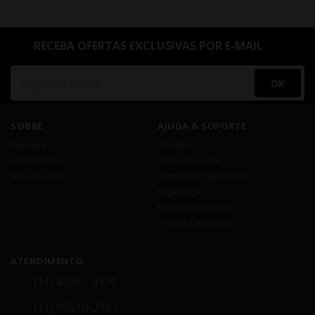
RECEBA OFERTAS EXCLUSIVAS POR E-MAIL
OK
SOBRE
AJUDA & SUPORTE
Empresa
Dúvidas
Atendimento
Como Comprar
Nossas Lojas
Formas de Pagamento
Segurança
Política de Entrega
Troca e Devolução
ATENDIMENTO
(11) 4238 - 4379
(11) 99610-2927