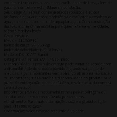
excelente tração em pisos secos, molhados e de terra, além de
garantir conforto e estabilidade na condução.
Seu design All Terrain combina blocos robustos e sulcos
profundos para aumentar a aderência e melhorar a expulsão de
água, minimizando o risco de aquaplanagem. Com construção
durável, é uma ótima escolha para quem alterna entre cidade,
rodovia e trilhas leves.
Características:
Medida: 215/65R16
Índice de carga: 98 (750 kg)
Índice de velocidade: H (210 km/h)
Modelo: DX-10 A/T Bandit
Categoria: All Terrain (A/T) / Uso misto
Disponibilidade:
O prazo de entrega pode variar de acordo com
a disponibilidade do produto (devido à grande variedade de
medidas, alguns fabricantes vêm sofrendo atraso na fabricação
ou importação). Caso não haja disponibilidade do produto ou o
prazo de entrega não seja satisfatório, o valor total da compra
será estornado.
Importante:
Não nos responsabilizamos pela montagem ou
instalação dos produtos realizada por terceiros.
Atendimento:
Para mais informações sobre o produto, ligue
para: (11) 99610-2927
Observação:
Valor exposto referente à
unidade
.