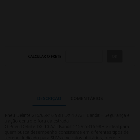
CALCULAR O FRETE
DESCRIÇÃO
COMENTÁRIOS
Pneu Delinte 215/65R16 98H DX-10 A/T Bandit – Segurança e
tração dentro e fora da estrada
O Pneu Delinte DX-10 A/T Bandit 215/65R16 98H é ideal para
quem busca desempenho consistente em diferentes tipos de
terreno. Indicado para SUVs e veículos utilitários, oferece