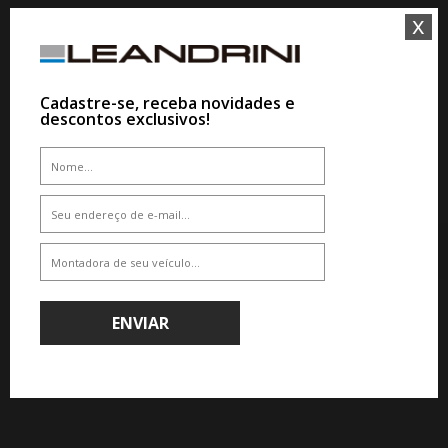
x
QUEM VIU,VIU TAMBÉM
Cadastre-se, receba novidades e
descontos exclusivos!
7%
5%
WHATSAPP 11 99610-2927
WHATSAPP 11 99610-2927
PNEU DELINTE DS2 XL 205/45ZR16
87W
PNEU MINERVA F205 205/45R16
87W
De R$ 570,00
Por R$ 530,10
De R$ 631,00
Por R$ 599,45
ENVIAR