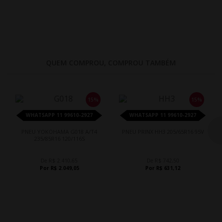
QUEM COMPROU, COMPROU TAMBÉM
15%
15%
WHATSAPP 11 99610-2927
WHATSAPP 11 99610-2927
PNEU YOKOHAMA G018 A/T4
PNEU PRINX HH3 205/65R16 95V
235/85R16 120/116S
De R$ 2.410,65
De R$ 742,50
Por R$ 2.049,05
Por R$ 631,12