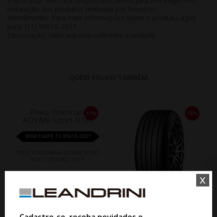
Importante:
Não nos responsabilizamos pela montagem ou
instalação dos produtos realizada por terceiros.
Atendimento:
Para mais informações sobre o produto, ligue
para: (11) 99610-2927
Observação:
Valor exposto referente à
unidade
.
QUEM VIU,VIU TAMBÉM
15%
15%
WHATSAPP 11 99610-2927
PNEU YOKOHAMA ADVAN SPORT
V107 275/45R21 110Y
x
De R$ 4.174,50
Por R$ 3.548,32
WHATSAPP 11 99610-2927
Cadastre-se, receba novidades e