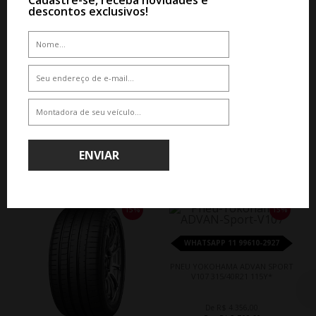
PNEU YOKOHAMA ADVAN DB
descontos exclusivos!
V552 235/50R21 101W
De R$ 3.859,35
Por R$ 3.280,45
ENVIAR
QUEM COMPROU, COMPROU TAMBÉM
15%
15%
WHATSAPP 11 99610-2927
PNEU YOKOHAMA ADVAN SPORT
V107 315/40R21 115Y*
De R$ 4.356,00