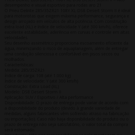
desempenho e visual esportivo para rodas aro 21
O Pneu Delinte 285/35ZR21 108Y XL DS8 Desert Storm II é ideal
para motoristas que exigem máxima performance, segurança e
design arrojado em veículos de alta potência. Com construção
extra load (XL) e índice de velocidade Y (até 300 km/h), oferece
excelente estabilidade, aderência em curvas e controle em altas
velocidades.
Seu desenho assimétrico proporciona escoamento eficiente da
água, minimizando o risco de aquaplanagem, além de entregar
uma condução silenciosa e confortável em pisos secos ou
molhados.
Características:
Medida: 285/35ZR21
Índice de carga: 108 (até 1.000 kg)
Índice de velocidade: Y (até 300 km/h)
Construção: Extra Load (XL)
Modelo: DS8 Desert Storm II
Aplicação: SUV / Esportivo / Alta performance
Disponibilidade:
O prazo de entrega pode variar de acordo com
a disponibilidade do produto (devido à grande variedade de
medidas, alguns fabricantes vêm sofrendo atraso na fabricação
ou importação). Caso não haja disponibilidade do produto ou o
prazo de entrega não seja satisfatório, o valor total da compra
será estornado.