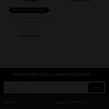
Por R$ 3.702,60
WHATSAPP 11 99610-2927
PNEU YOKOHAMA ADVAN SPORT
V107 285/45ZR21 113Y
De R$ 4.222,35
Por R$ 3.589,00
RECEBA OFERTAS EXCLUSIVAS POR E-MAIL
OK
SOBRE
AJUDA & SUPORTE
Empresa
Dúvidas