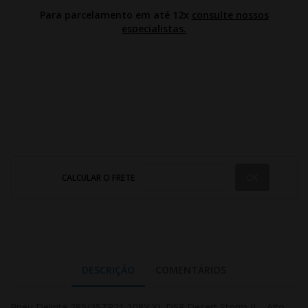
Para parcelamento em até 12x
consulte nossos
especialistas.
CALCULAR O FRETE
DESCRIÇÃO
COMENTÁRIOS
Pneu Delinte 285/35ZR21 108Y XL DS8 Desert Storm II – Alto