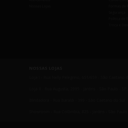
Nossas Lojas
Formas de 
Segurança
Política de 
Troca e De
NOSSAS LOJAS
Loja I - Rua Nelly Pelegrino, 651/659 - São Caetano 
Loja II - Rua Augusta, 2995 - Jardins - São Paulo - S
Blindadora - Rua Baraldi - 399 - São Caetano do Sul 
Showroom - Rua Colômbia, 825 - Jardins - São Paulo 