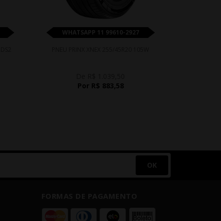
WHATSAPP 11 99610-2927
WHATS
 DS2
PNEU PRINX XNEX 255/45R20 105W
PNEU YOKO
De R$ 1.039,50
D
Por R$ 883,58
P
OK
FORMAS DE PAGAMENTO