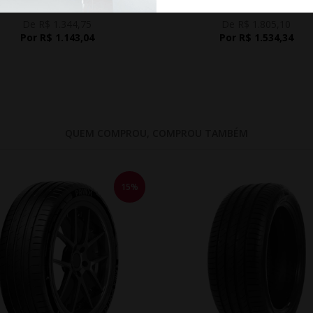
De R$ 1.344,75
De R$ 1.805,10
Por R$ 1.143,04
Por R$ 1.534,34
QUEM COMPROU, COMPROU TAMBÉM
15%