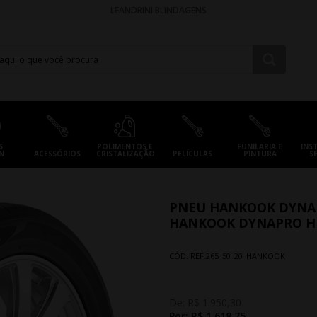
LEANDRINI BLINDAGENS
S
POLIMENTOS E
FUNILARIA E
INS
N
ACESSÓRIOS
CRISTALIZAÇÃO
PELÍCULAS
PINTURA
S
PNEU HANKOOK DYNAPR
HANKOOK DYNAPRO HP2
CÓD. REF.
265_50_20_HANKOOK
De:
R$ 1.950,30
Por:
R$ 1.618,75