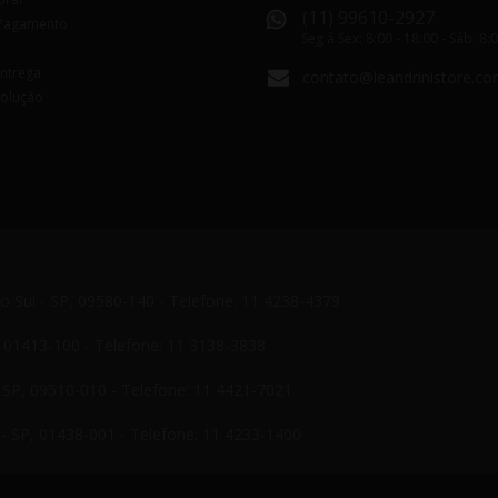
(11) 99610-2927
Pagamento
Seg á Sex: 8:00 - 18:00 - Sáb: 8:
Entrega
contato@leandrinistore.co
volução
do Sul - SP, 09580-140 - Telefone: 11 4238-4379
P, 01413-100 - Telefone: 11 3138-3838
- SP, 09510-010 - Telefone: 11 4421-7021
- SP, 01438-001 - Telefone: 11 4233-1400