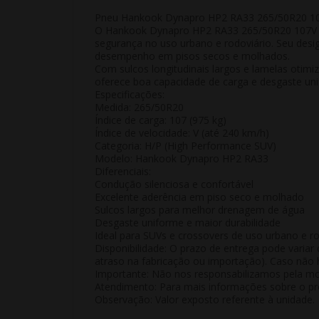
Pneu Hankook Dynapro HP2 RA33 265/50R20 107
O
Hankook Dynapro HP2 RA33 265/50R20 107V
segurança no uso urbano e rodoviário. Seu de
desempenho em pisos secos e molhados.
Com
sulcos longitudinais largos
e lamelas otimi
oferece boa capacidade de carga e
desgaste un
Especificações:
Medida:
265/50R20
Índice de carga:
107 (975 kg)
Índice de velocidade:
V (até 240 km/h)
Categoria:
H/P (High Performance SUV)
Modelo:
Hankook Dynapro HP2 RA33
Diferenciais:
Condução silenciosa e confortável
Excelente aderência em piso seco e molhado
Sulcos largos para melhor drenagem de água
Desgaste uniforme e maior durabilidade
Ideal para SUVs e crossovers de uso urbano e ro
Disponibilidade:
O prazo de entrega pode variar 
atraso na fabricação ou importação). Caso não h
Importante:
Não nos responsabilizamos pela mon
Atendimento:
Para mais informações sobre o pro
Observação:
Valor exposto referente à
unidade
.