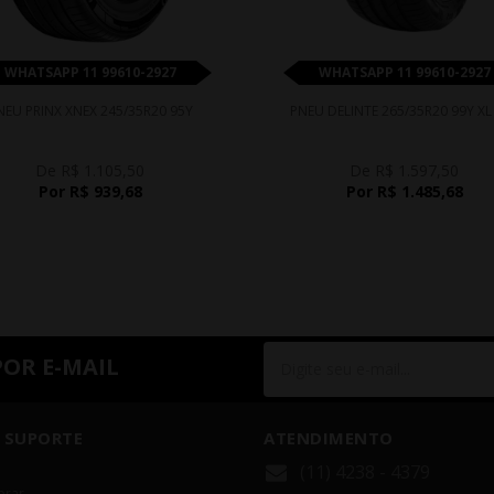
WHATSAPP 11 99610-2927
WHATSAPP 11 99610-2927
NEU PRINX XNEX 245/35R20 95Y
PNEU DELINTE 265/35R20 99Y XL
De R$ 1.105,50
De R$ 1.597,50
Por R$ 939,68
Por R$ 1.485,68
POR E-MAIL
 SUPORTE
ATENDIMENTO
(11) 4238 - 4379
rar