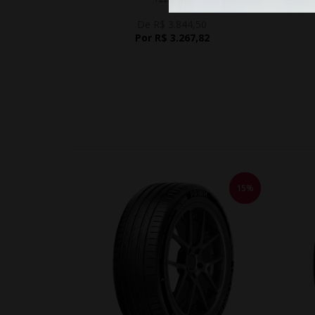
De R$ 3.844,50
Por R$ 3.267,82
15%