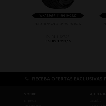
WHATSAPP 11 99610-2927
PNEU PRINX XNEX 235/55R20 102W
P
De R$ 1.427,25
Por R$ 1.213,16
RECEBA OFERTAS EXCLUSIVAS 
SOBRE
AJUDA &
Empresa
Dúvidas
Atendimento
Como Comp