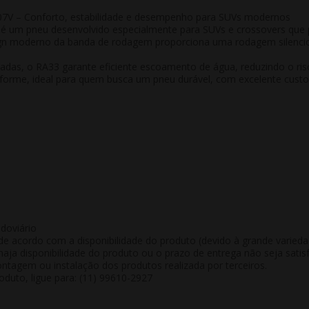
V – Conforto, estabilidade e desempenho para SUVs modernos
é um pneu desenvolvido especialmente para
SUVs e crossovers
que p
sign moderno da banda de rodagem proporciona uma
rodagem silenci
zadas, o RA33 garante
eficiente escoamento de água
, reduzindo o ri
iforme
, ideal para quem busca um pneu durável, com excelente custo
doviário
de acordo com a disponibilidade do produto (devido à grande varied
aja disponibilidade do produto ou o prazo de entrega não seja satisf
tagem ou instalação dos produtos realizada por terceiros.
duto, ligue para: (11) 99610-2927