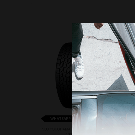
15%
WHATSAPP 11 99610-2927
PNEU YOKOHAMA G018 A/T4 285/55R20
PN
122/119S