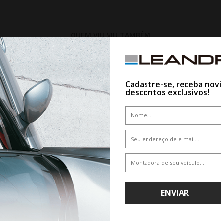
QUEM VIU,VIU TAMBÉM
15%
Cadastre-se, receba nov
descontos exclusivos!
ENVIAR
WHATSAPP 11 99610-2927
WHATSAPP 11 99610-2927
EU PRINX XNEX 275/40R20 106Y
PNEU PRINX XNEX 295/30R20 1