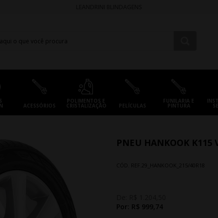
LEANDRINI BLINDAGENS
S
POLIMENTOS E
FUNILARIA E
INS
N
ACESSÓRIOS
CRISTALIZAÇÃO
PELÍCULAS
PINTURA
S
PNEU HANKOOK K115 V
CÓD. REF.
29_HANKOOK_215/40R18
De:
R$ 1.204,50
Por:
R$ 999,74