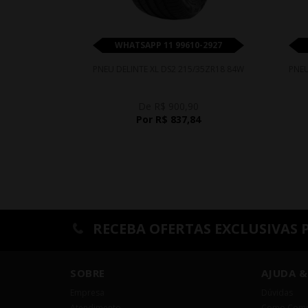
WHATSAPP 11 99610-2927
PNEU DELINTE XL DS2 215/35ZR18 84W
PNEU
De R$ 900,90
Por R$ 837,84
RECEBA OFERTAS EXCLUSIVAS 
SOBRE
AJUDA &
Empresa
Dúvidas
Atendimento
Como Comp