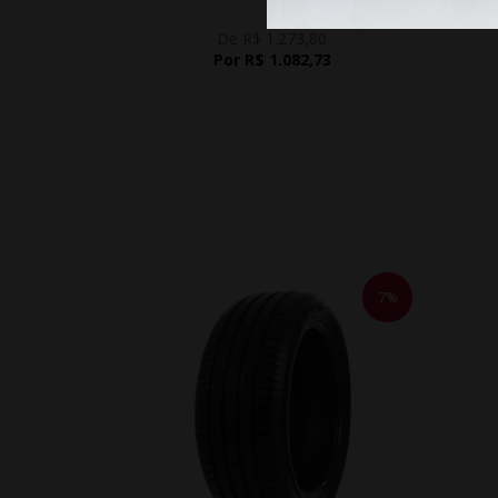
De R$ 1.273,80
Por R$ 1.082,73
7%