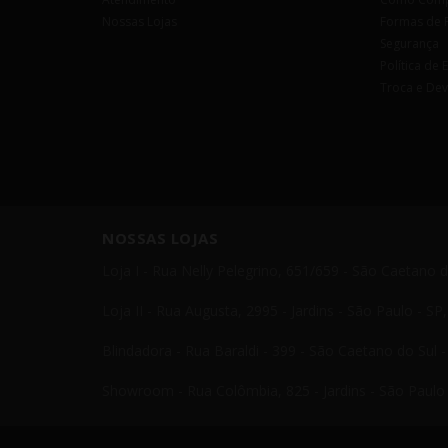
Nossas Lojas
Formas de 
Segurança
Política de 
Troca e De
NOSSAS LOJAS
Loja I - Rua Nelly Pelegrino, 651/659 - São Caetano 
Loja II - Rua Augusta, 2995 - Jardins - São Paulo - S
Blindadora - Rua Baraldi - 399 - São Caetano do Sul 
Showroom - Rua Colômbia, 825 - Jardins - São Paulo 