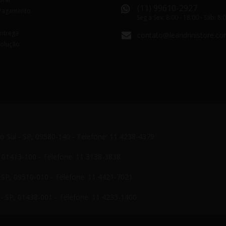
(11) 99610-2927
Pagamento
Seg á Sex: 8:00 - 18:00 - Sáb: 8:
Entrega
contato@leandrinistore.co
volução
do Sul - SP, 09580-140 - Telefone: 11 4238-4379
P, 01413-100 - Telefone: 11 3138-3838
- SP, 09510-010 - Telefone: 11 4421-7021
- SP, 01438-001 - Telefone: 11 4233-1400