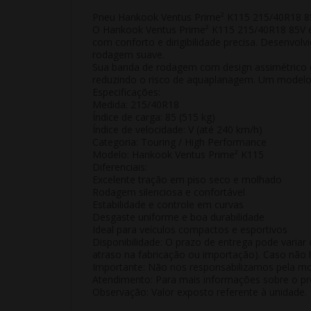
Pneu Hankook Ventus Prime² K115 215/40R18 8
O Hankook Ventus Prime² K115 215/40R18 85V
com conforto e dirigibilidade precisa. Desenvo
rodagem suave
.
Sua banda de rodagem com design assimétrico
reduzindo o risco de aquaplanagem. Um model
Especificações:
Medida:
215/40R18
Índice de carga:
85 (515 kg)
Índice de velocidade:
V (até 240 km/h)
Categoria:
Touring / High Performance
Modelo:
Hankook Ventus Prime² K115
Diferenciais:
Excelente tração em piso seco e molhado
Rodagem silenciosa e confortável
Estabilidade e controle em curvas
Desgaste uniforme e boa durabilidade
Ideal para veículos compactos e esportivos
Disponibilidade:
O prazo de entrega pode variar 
atraso na fabricação ou importação). Caso não h
Importante:
Não nos responsabilizamos pela mon
Atendimento:
Para mais informações sobre o pro
Observação:
Valor exposto referente à
unidade
.