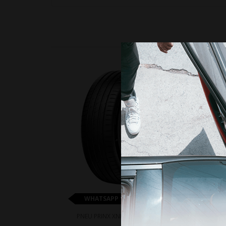
15%
WHATSAPP 11 99610-2927
PNEU PRINX XNEX 215/55R18 99V
P