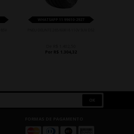
WHATSAPP 11 99610-2927
WHATS
 85V
PNEU DELINTE 265/60R18 110V SUV DS2
PNEU PRINX 
De R$ 1.402,50
D
Por R$ 1.304,32
P
OK
FORMAS DE PAGAMENTO