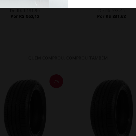
De R$ 1.131,90
De R$ 978,45
Por R$ 962,12
Por R$ 831,68
QUEM COMPROU, COMPROU TAMBÉM
7%