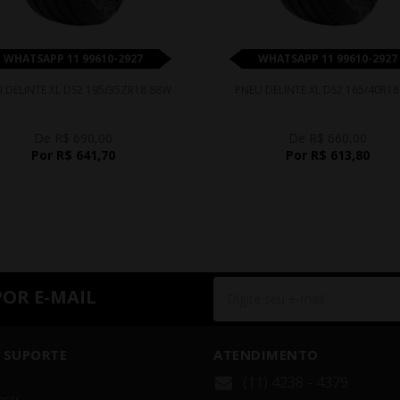
WHATSAPP 11 99610-2927
WHATSAPP 11 99610-2927
 DELINTE XL DS2 195/35ZR18 88W
PNEU DELINTE XL DS2 165/40R18
De R$ 690,00
De R$ 660,00
Por R$ 641,70
Por R$ 613,80
POR E-MAIL
 SUPORTE
ATENDIMENTO
(11) 4238 - 4379
rar