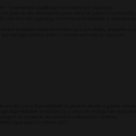
5V – Desempenho equilibrado com conforto e segurança
 é um pneu de
alto desempenho para carros de passeio e compactos 
lvido com foco em
segurança, economia e estabilidade
, é ideal para 
 oferece
excelente aderência em piso seco e molhado
, enquanto os s
o que entrega
conforto, estilo e controle em todas as situações
.
de acordo com a disponibilidade do produto (devido à grande varied
aja disponibilidade do produto ou o prazo de entrega não seja satisf
tagem ou instalação dos produtos realizada por terceiros.
duto, ligue para: (11) 99610-2927