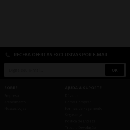
RECEBA OFERTAS EXCLUSIVAS POR E-MAIL
OK
SOBRE
AJUDA & SUPORTE
Empresa
Dúvidas
Atendimento
Como Comprar
Nossas Lojas
Formas de Pagamento
Segurança
Política de Entrega
Troca e Devolução