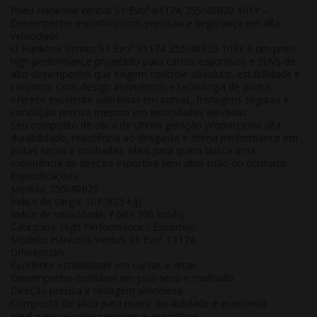
Pneu Hankook Ventus S1 Evo² K117A 255/40R20 101Y –
Desempenho esportivo com precisão e segurança em alta
velocidade
O Hankook Ventus S1 Evo² K117A 255/40R20 101Y é um pneu
high performance
projetado para carros esportivos e SUVs de
alto desempenho que exigem
controle absoluto, estabilidade e
conforto
. Com design assimétrico e tecnologia de ponta,
oferece excelente aderência em curvas, frenagens seguras e
condução precisa mesmo em velocidades elevadas.
Seu composto de sílica de última geração proporciona alta
durabilidade, resistência ao desgaste e ótima performance em
pistas secas e molhadas. Ideal para quem busca uma
experiência de direção esportiva sem abrir mão do conforto.
Especificações:
Medida:
255/40R20
Índice de carga:
101 (825 kg)
Índice de velocidade:
Y (até 300 km/h)
Categoria:
High Performance / Esportivo
Modelo:
Hankook Ventus S1 Evo² K117A
Diferenciais:
Excelente estabilidade em curvas e retas
Desempenho confiável em piso seco e molhado
Direção precisa e rodagem silenciosa
Composto de sílica para maior durabilidade e economia
Ideal para veículos premium e esportivos