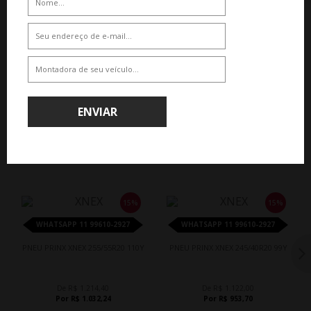
De R$ 1.427,25
De R$ 1.390,95
Por R$ 1.213,16
Por R$ 1.182,31
ENVIAR
QUEM COMPROU, COMPROU TAMBÉM
15%
15%
WHATSAPP 11 99610-2927
WHATSAPP 11 99610-2927
PNEU PRINX XNEX 255/55R20 110Y
PNEU PRINX XNEX 245/40R20 99Y
De R$ 1.214,40
De R$ 1.122,00
Por R$ 1.032,24
Por R$ 953,70