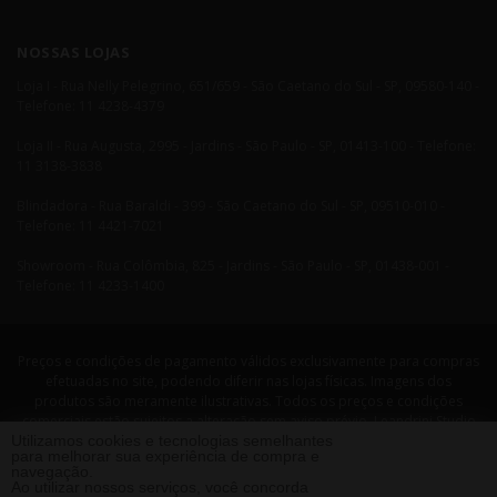
NOSSAS LOJAS
Loja I - Rua Nelly Pelegrino, 651/659 - São Caetano do Sul - SP, 09580-140 -
Telefone: 11 4238-4379
Loja II - Rua Augusta, 2995 - Jardins - São Paulo - SP, 01413-100 - Telefone:
11 3138-3838
Blindadora - Rua Baraldi - 399 - São Caetano do Sul - SP, 09510-010 -
Telefone: 11 4421-7021
Showroom - Rua Colômbia, 825 - Jardins - São Paulo - SP, 01438-001 -
Telefone: 11 4233-1400
Preços e condições de pagamento válidos exclusivamente para compras
efetuadas no site, podendo diferir nas lojas físicas. Imagens dos
produtos são meramente ilustrativas. Todos os preços e condições
comerciais estão sujeitos a alteração sem aviso prévio. Leandrini Studio
Utilizamos cookies e tecnologias semelhantes
Design. CNPJ: 08058479/0001-29 Rua Nelly Pellegrino, 651 CEP: 09580-140
para melhorar sua experiência de compra e
- São Caetano do Sul - SP Telefone: 11 4238 4379 Leandrini - Todos os
navegação.
direitos reservados. 2013 ®
Ao utilizar nossos serviços, você concorda