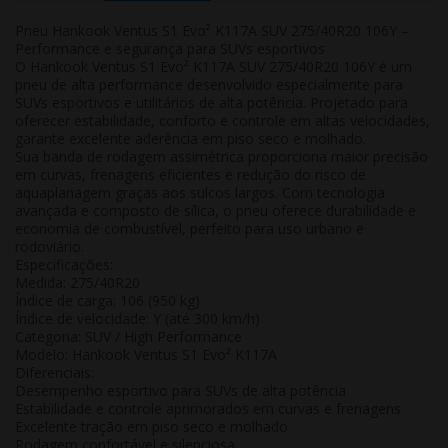
Pneu Hankook Ventus S1 Evo² K117A SUV 275/40R20 106Y –
Performance e segurança para SUVs esportivos
O Hankook Ventus S1 Evo² K117A SUV 275/40R20 106Y é um
pneu de alta performance desenvolvido especialmente para
SUVs esportivos e utilitários de alta potência. Projetado para
oferecer estabilidade, conforto e controle em altas velocidades,
garante excelente aderência em piso seco e molhado.
Sua banda de rodagem assimétrica proporciona maior precisão
em curvas, frenagens eficientes e redução do risco de
aquaplanagem graças aos sulcos largos. Com tecnologia
avançada e composto de sílica, o pneu oferece durabilidade e
economia de combustível, perfeito para uso urbano e
rodoviário.
Especificações:
Medida:
275/40R20
Índice de carga:
106 (950 kg)
Índice de velocidade:
Y (até 300 km/h)
Categoria:
SUV / High Performance
Modelo:
Hankook Ventus S1 Evo² K117A
Diferenciais:
Desempenho esportivo para SUVs de alta potência
Estabilidade e controle aprimorados em curvas e frenagens
Excelente tração em piso seco e molhado
Rodagem confortável e silenciosa