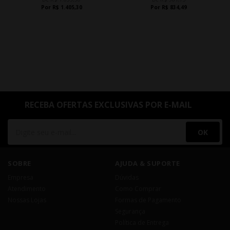
Por R$ 1.405,30
Por R$ 834,49
RECEBA OFERTAS EXCLUSIVAS POR E-MAIL
OK
SOBRE
AJUDA & SUPORTE
Empresa
Dúvidas
Atendimento
Como Comprar
Nossas Lojas
Formas de Pagamento
Segurança
Política de Entrega