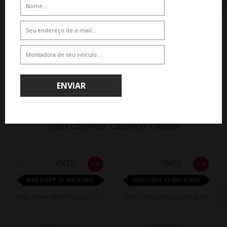
102W
105W
De R$ 1.427,25
De R$ 1.390,95
Por R$ 1.213,16
Por R$ 1.182,31
ENVIAR
QUEM COMPROU, COMPROU TAMBÉM
15%
15%
WHATSAPP 11 99610-2927
WHATSAPP 11 99610-2927
PNEU PRINX XNEX 275/55R20 117V
PNEU PRINX XNEX 235/45R20 96V
De R$ 1.653,30
De R$ 981,75