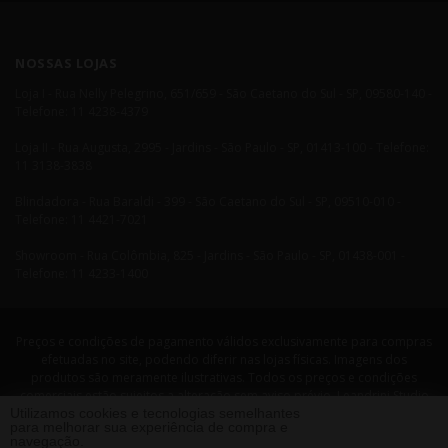
NOSSAS LOJAS
Loja I - Rua Nelly Pelegrino, 651/659 - São Caetano do Sul - SP, 09580-140 -
Telefone: 11 4238-4379
Loja II - Rua Augusta, 2995 - Jardins - São Paulo - SP, 01413-100 - Telefone:
11 3138-3838
Blindadora - Rua Baraldi - 399 - São Caetano do Sul - SP, 09510-010 -
Telefone: 11 4421-7021
Showroom - Rua Colômbia, 825 - Jardins - São Paulo - SP, 01438-001 -
Telefone: 11 4233-1400
Preços e condições de pagamento válidos exclusivamente para compras
efetuadas no site, podendo diferir nas lojas físicas. Imagens dos
produtos são meramente ilustrativas. Todos os preços e condições
comerciais estão sujeitos a alteração sem aviso prévio. Leandrini Studio
Utilizamos cookies e tecnologias semelhantes
Design. CNPJ: 08058479/0001-29 Rua Nelly Pellegrino, 651 CEP: 09580-140
para melhorar sua experiência de compra e
- São Caetano do Sul - SP Telefone: 11 4238 4379 Leandrini - Todos os
navegação.