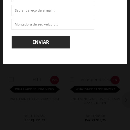
De R$ 750,00
De R$ 570,00
Por R$ 697,50
Por R$ 530,10
ENVIAR
QUEM COMPROU, COMPROU TAMBÉM
15%
5%
WHATSAPP 11 99610-2927
WHATSAPP 11 99610-2927
PNEU PRINX HT1 235/70R16 106T
PNEU MINERVA ECOSPEED 2 SUV
265/70R16 112H
De R$ 1.072,50
De R$ 985,00
Por R$ 911,62
Por R$ 935,75