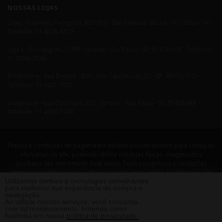
NOSSAS LOJAS
Loja I - Rua Nelly Pelegrino, 651/659 - São Caetano do Sul - SP, 09580-140 -
Telefone: 11 4238-4379
Loja II - Rua Augusta, 2995 - Jardins - São Paulo - SP, 01413-100 - Telefone:
11 3138-3838
Blindadora - Rua Baraldi - 399 - São Caetano do Sul - SP, 09510-010 -
Telefone: 11 4421-7021
Showroom - Rua Colômbia, 825 - Jardins - São Paulo - SP, 01438-001 -
Telefone: 11 4233-1400
Preços e condições de pagamento válidos exclusivamente para compras
efetuadas no site, podendo diferir nas lojas físicas. Imagens dos
produtos são meramente ilustrativas. Todos os preços e condições
comerciais estão sujeitos a alteração sem aviso prévio. Leandrini Studio
Utilizamos cookies e tecnologias semelhantes
Design. CNPJ: 08058479/0001-29 Rua Nelly Pellegrino, 651 CEP: 09580-140
para melhorar sua experiência de compra e
- São Caetano do Sul - SP Telefone: 11 4238 4379 Leandrini - Todos os
navegação.
direitos reservados. 2013 ®
Ao utilizar nossos serviços, você concorda
com tal monitoramento. Entenda como
funciona em nossa
política de privacidade.