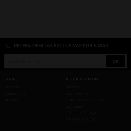
RECEBA OFERTAS EXCLUSIVAS POR E-MAIL
OK
SOBRE
AJUDA & SUPORTE
Empresa
Dúvidas
Atendimento
Como Comprar
Nossas Lojas
Formas de Pagamento
Segurança
Política de Entrega
Troca e Devolução