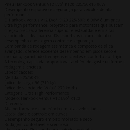
Pneu Hankook Ventus V12 Evo² K120 225/50R16 96W –
Desempenho esportivo e segurança para veículos de alta
performance
O Hankook Ventus V12 Evo² K120 225/50R16 96W é um pneu
ultra high performance
, projetado para motoristas que buscam
direção precisa, aderência superior e estabilidade em altas
velocidades
. Ideal para sedãs esportivos e carros de alto
desempenho que exigem controle e segurança.
Com banda de rodagem assimétrica e composto de sílica
avançado, oferece excelente desempenho em pisos seco e
molhado, garantindo frenagens eficientes e conforto ao dirigir.
A tecnologia aplicada proporciona também desgaste uniforme e
rodagem silenciosa.
Especificações:
Medida:
225/50R16
Índice de carga:
96 (710 kg)
Índice de velocidade:
W (até 270 km/h)
Categoria:
Ultra High Performance
Modelo:
Hankook Ventus V12 Evo² K120
Diferenciais:
Alta performance e aderência em altas velocidades
Estabilidade e controle em curvas
Desempenho seguro em piso molhado e seco
Rodagem confortável e silenciosa
Ideal para sedãs esportivos e veículos potentes