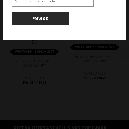
QUEM COMPROU, COMPROU TAMBÉM
ENVIAR
15%
15%
WHATSAPP 11 99610-2927
WHATSAPP 11 99610-2927
PNEU YOKOHAMA G057 X-CV
285/40R22 110W
PNEU PRINX XNEX SPORT EV
285/40R22 110Y
De R$ 2.772,00
Por R$ 2.356,20
De R$ 1.699,50
Por R$ 1.444,58
RECEBA OFERTAS EXCLUSIVAS POR E-MAIL