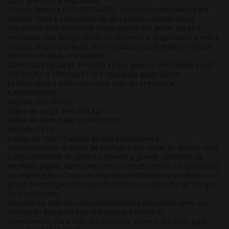
SUVs premium e esportivos
O pneu Minerva F110 305/40R22 104V foi desenvolvido para
atender SUVs e crossovers de alto padrão, unindo visual
imponente com excelente desempenho em pistas secas e
molhadas. Seu design moderno favorece a dirigibilidade e reduz
o ruído, proporcionando uma condução confortável e segura
mesmo em altas velocidades.
Com índice de carga 104 (900 kg por pneu) e velocidade V (até
240 km/h), o Minerva F110 é ideal para quem busca
performance e estilo sem abrir mão da segurança.
Características:
Medida: 305/40R22
Índice de carga: 104 (900 kg)
Índice de velocidade: V (240 km/h)
Modelo: F110
Categoria: SUV / Passeio de alta performance
Disponibilidade:
O prazo de entrega pode variar de acordo com
a disponibilidade do produto (devido à grande variedade de
medidas, alguns fabricantes vêm sofrendo atraso na fabricação
ou importação). Caso não haja disponibilidade do produto ou o
prazo de entrega não seja satisfatório, o valor total da compra
será estornado.
Importante:
Não nos responsabilizamos pela montagem ou
instalação dos produtos realizada por terceiros.
Atendimento:
Para mais informações sobre o produto, ligue