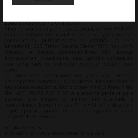
excelente frenagem em pistas molhadas. Portanto,
você pode se concentrar na estrada à frente, sabendo
que está protegido em todas as condições climáticas.
Estilo e Desempenho Unificados:
Além de seu desempenho excepcional, o Prinx HA1 A/T
também oferece um visual moderno e agressivo que
complementa perfeitamente a estética da sua
Mitsubishi L200 Triton Savana Diesel 2023. Seu perfil
robusto e design contemporâneo não apenas
impressionam visualmente, mas também comunicam
sua capacidade de enfrentar qualquer desafio com
estilo.
Se você está procurando um pneu que ofereça
desempenho superior, durabilidade incomparável e
segurança excepciona, não procure mais. O Pneu Prinx
HA1 A/T 265/70 R17 115T é a escolha perfeita para
aqueles que exigem o melhor em qualidade e
confiabilidade. Experimente o Prinx HA1 A/T e descubra
o que é possível quando estilo e desempenho se unem
em perfeita harmonia.
Veículos Compatíveis:
Mitsubishi L200 Triton Savana Diesel 2023 a 2024