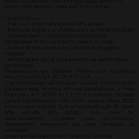
pneus de qualidade com um preço justo, sendo um
ótimo custo benefício para você e seu veículo.
Características:
- Pneu A/T, Misto 50% estrada 50% asfalto
- Ranhuras largas e profundas para aumento da tração;
- Fileira de blocos centrais para aumento da
estabilidade direcional e performance on-road;
- Ranhuras nos blocos para redução de desgaste
irregular;
- Ranhuras em zigzag para aumento de performance
no molhado.
Desembarque em Qualquer Terreno com Confiança:
Pneu Prinx HA1 A/T 265/70 R17 115T
Seja enfrentando as estradas urbanas movimentadas
ou explorando terrenos off-road desafiadores, o Pneu
Prinx HA1 A/T 265/70 R17 115T é o parceiro perfeito
para a sua Mitsubishi L200 Triton Savana Diesel 2023,
entre outros veículos Com uma classificação de misto
50% estrada 50% asfalto, este pneu foi
meticulosamente projetado para proporcionar
desempenho excepcional em uma variedade de
condições.
Desempenho Superior em Todos os Terrenos: