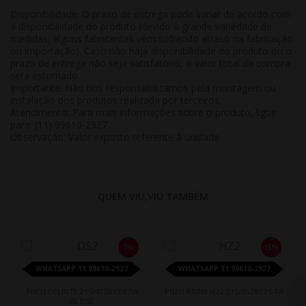
Disponibilidade:
O prazo de entrega pode variar de acordo com
a disponibilidade do produto (devido à grande variedade de
medidas, alguns fabricantes vêm sofrendo atraso na fabricação
ou importação). Caso não haja disponibilidade do produto ou o
prazo de entrega não seja satisfatório, o valor total da compra
será estornado.
Importante:
Não nos responsabilizamos pela montagem ou
instalação dos produtos realizada por terceiros.
Atendimento:
Para mais informações sobre o produto, ligue
para: (11) 99610-2927
Observação:
Valor exposto referente à
unidade
.
QUEM VIU,VIU TAMBÉM
7%
15%
WHATSAPP 11 99610-2927
WHATSAPP 11 99610-2927
PNEU DELINTE 215/40ZR17 87W
PNEU PRINX HZ2 215/55ZR17 94W
XL DS2