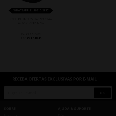
WHATSAPP 11 99610-2927
PNEU DELINTE 225/45ZR17 94W
XL AK01 APEX KING
De R$ 1.665,00
Por R$ 1.548,45
RECEBA OFERTAS EXCLUSIVAS POR E-MAIL
OK
SOBRE
AJUDA & SUPORTE
Empresa
Dúvidas