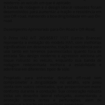
moderno ao veículo em que é aplicado.
A banda de rodagem e o design lateral robustos foram
desenvolvidos para aumentar a tração e resistência em
uso Off-road, mantendo a boa dirigibilidade em uso On-
road.
Desempenho Aprimorado para On-Road e Off-Road
.
O
Prinx HA2 A/T 265/65R17 112T
(Letras Brancas)
representa a
evolução do modelo HA1, com melhorias
significativas em desempenho, tração e resistência
para
uso tanto em terrenos pavimentados quanto fora de
estrada. Seu design moderno e agressivo
adiciona um
toque robusto ao veículo
, enquanto sua banda de
rodagem redesenhada
melhora a estabilidade e
aderência em diferentes tipos de solo
.
Projetado para enfrentar desafios off-road sem
comprometer a dirigibilidade no asfalto
, este pneu
conta com sulcos otimizados, que proporcionam
maior
conforto durante a condução
. Sua construção robusta
inclui um desenho lateral reforçado, aumentando a
proteção contra cortes e perfurações, além de
aprimorar a tração em superfícies irregulares
.