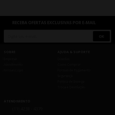
RECEBA OFERTAS EXCLUSIVAS POR E-MAIL
OK
SOBRE
AJUDA & SUPORTE
Empresa
Dúvidas
Atendimento
Como Comprar
Nossas Lojas
Formas de Pagamento
Segurança
Política de Entrega
Troca e Devolução
ATENDIMENTO
(11) 4238 - 4379