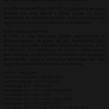
Um diferencial do Prinx HA2 A/T é a
presença de letras
brancas em uma lateral e letras pretas na outra
,
permitindo ao motorista escolher entre um visual mais
agressivo ou discreto conforme sua preferência.
Sobre a fabricante Prinx
:
A Prinx é uma fabricante global
especializada no
desenvolvimento de pneus de alto desempenho
para
diversas aplicações, incluindo veículos de passeio, SUVs
e utilitários. Com tecnologia de ponta e compromisso
com inovação, a marca oferece
produtos com excelente
durabilidade, tração e segurança
, atendendo aos mais
exigentes padrões do mercado automotivo.
Veículos Compatíveis:
Fiat Titano Endurance / Volcano 2024
Ford Nova Ranger XLS 2.5/3.2 2012
Ford Ranger XLS - Diesel 2020
Ford Ranger XLS / Flex / Diesel 2018 a 2019
Ford Ranger XLS / Storm 2021
Ford Ranger XLS / XLT / Storm 2022 a 2023
Ford Ranger XLS 2.5/3.2 2014 a 2015
Ford Ranger XLT / LTD / Sport / 2.5 / 3.2 2014 a 2015