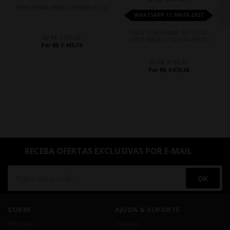
PNEU PRINX XNEX 275/55R20 117V
WHATSAPP 11 99610-2927
PNEU YOKOHAMA G016 X-AT
De R$ 1.653,30
35X13.50R20 121Q (345/55R20)
Por R$ 1.405,30
De R$ 4.788,30
Por R$ 4.070,06
RECEBA OFERTAS EXCLUSIVAS POR E-MAIL
OK
SOBRE
AJUDA & SUPORTE
Empresa
Dúvidas