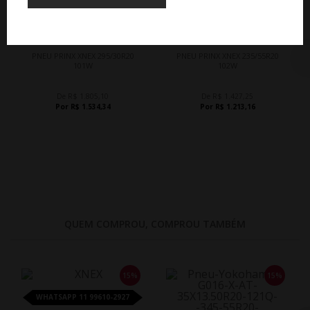
15%
15%
WHATSAPP 11 99610-2927
WHATSAPP 11 99610-2927
PNEU PRINX XNEX 295/30R20
PNEU PRINX XNEX 235/55R20
101W
102W
De R$ 1.805,10
De R$ 1.427,25
Por R$ 1.534,34
Por R$ 1.213,16
QUEM COMPROU, COMPROU TAMBÉM
15%
15%
WHATSAPP 11 99610-2927