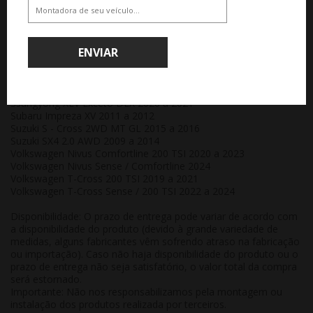
Peugeot 2008 Style 2022
Peugeot 2008 Todos 2021 a 2023
Peugeot 2008 Todos os modelos 2015 a 2020
Peugeot 407 2.0 Sedan/SW Allure 2008 a 2009
ENVIAR
Renault Fluence Dynamique / Privilege 2011
Renault Grand Scenic 2.0 16V Dynamique 2008
Renault Kardian evolution 2024
Ssangyong Tivoli Exceto DLX 2020 a 2021
Ssangyong XLV Exceto DLX 2020 a 2021
Subaru Impreza XV 2011 a 2012
Suzuki S - Cross 2WD MT GL 2015 a 2016
Suzuki SX4 2.0 AWD 2009 a 2014
Volkswagen Nivus Comfortline 200 TSI 2020 a 2023
Volkswagen Nivus Sense / Comfortline 2024
Volkswagen T-Cross 200 TSI 2019 a 2021
Volkswagen T-Cross Sense / 200 TSI 2022 a 2024
Disponibilidade:
O prazo de entrega pode variar de acordo com
a disponibilidade do produto (devido à grande variedade de
medidas, alguns fabricantes vêm sofrendo atraso na fabricação
ou importação). Caso não haja disponibilidade do produto ou o
prazo de entrega não seja satisfatório, o valor total da compra
será estornado.
Importante:
Não nos responsabilizamos pela montagem ou
instalação dos produtos realizada por terceiros.