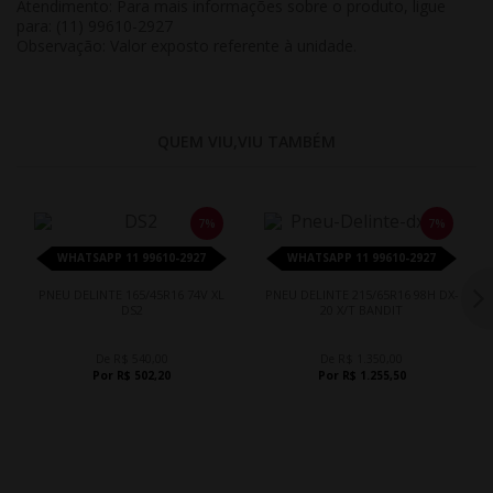
Atendimento:
Para mais informações sobre o produto, ligue
para: (11) 99610-2927
Observação:
Valor exposto referente à
unidade
.
QUEM VIU,VIU TAMBÉM
7%
7%
WHATSAPP 11 99610-2927
WHATSAPP 11 99610-2927
PNEU DELINTE 165/45R16 74V XL
PNEU DELINTE 215/65R16 98H DX-
DS2
20 X/T BANDIT
De R$ 540,00
De R$ 1.350,00
Por R$ 502,20
Por R$ 1.255,50