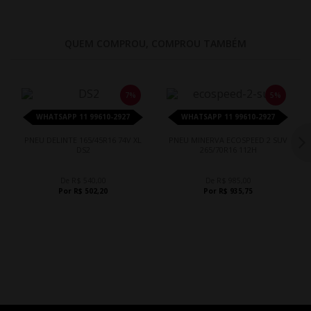
QUEM COMPROU, COMPROU TAMBÉM
7%
5%
WHATSAPP 11 99610-2927
WHATSAPP 11 99610-2927
PNEU DELINTE 165/45R16 74V XL
PNEU MINERVA ECOSPEED 2 SUV
DS2
265/70R16 112H
De R$ 540,00
De R$ 985,00
Por R$ 502,20
Por R$ 935,75