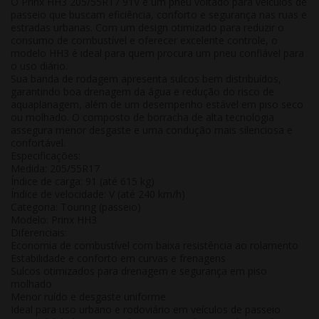
O Prinx HH3 205/55R17 91V é um pneu voltado para veículos de
passeio que buscam
eficiência, conforto e segurança nas ruas e
estradas urbanas
. Com um design otimizado para reduzir o
consumo de combustível e oferecer excelente controle, o
modelo HH3 é ideal para quem procura um pneu confiável para
o uso diário.
Sua banda de rodagem apresenta sulcos bem distribuídos,
garantindo
boa drenagem da água
e
redução do risco de
aquaplanagem
, além de um desempenho estável em piso seco
ou molhado. O composto de borracha de alta tecnologia
assegura menor desgaste e uma condução mais silenciosa e
confortável.
Especificações:
Medida: 205/55R17
Índice de carga: 91 (até 615 kg)
Índice de velocidade: V (até 240 km/h)
Categoria: Touring (passeio)
Modelo: Prinx HH3
Diferenciais:
Economia de combustível com baixa resistência ao rolamento
Estabilidade e conforto em curvas e frenagens
Sulcos otimizados para drenagem e segurança em piso
molhado
Menor ruído e desgaste uniforme
Ideal para uso urbano e rodoviário em veículos de passeio