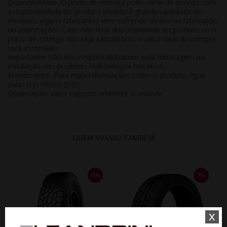
Disponibilidade:
O prazo de entrega pode variar de acordo com
a disponibilidade do produto (devido à grande variedade de
medidas, alguns fabricantes vêm sofrendo atraso na fabricação
ou importação). Caso não haja disponibilidade do produto ou o
prazo de entrega não seja satisfatório, o valor total da compra
será estornado.
Importante:
Não nos responsabilizamos pela montagem ou
instalação dos produtos realizada por terceiros.
Atendimento:
Para mais informações sobre o produto, ligue
para: (11) 99610-2927
Observação:
Valor exposto referente à
unidade
.
QUEM VIU,VIU TAMBÉM
15%
7%
x