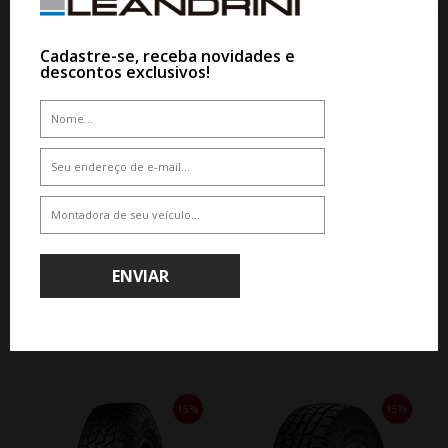
Cadastre-se, receba novidades e
descontos exclusivos!
WHATSAPP 11 99610-2927
WHATSAPP 11 99610-2927
PNEU YOKOHAMA G018 A/T4
PNEU DELINTE 225/45ZR17 94W
245/75R17 121/118S
XL AK01 APEX KING
De R$ 2.296,80
De R$ 1.665,00
Por R$ 1.952,28
Por R$ 1.548,45
ENVIAR
QUEM COMPROU, COMPROU TAMBÉM
15%
15%