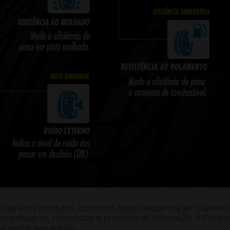
 de seus produtos, buscando baixa resstência ao rolamento,
em softwares, compostos e processo de fabricação. A Prinx
a você e seu veículo.