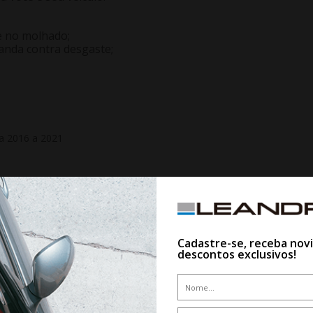
e no molhado;
banda contra desgaste;
la 2016 a 2021
16 a 2019
21
Cadastre-se, receba nov
2015
descontos exclusivos!