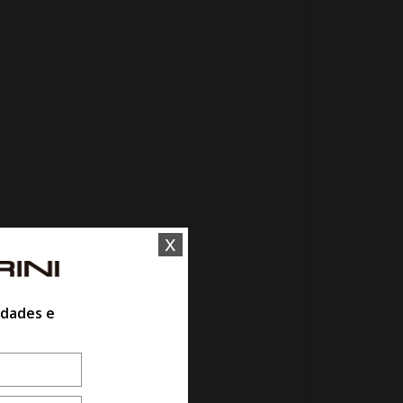
x
idades e