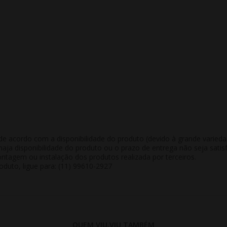
de acordo com a disponibilidade do produto (devido à grande varied
aja disponibilidade do produto ou o prazo de entrega não seja satisf
tagem ou instalação dos produtos realizada por terceiros.
duto, ligue para: (11) 99610-2927
QUEM VIU,VIU TAMBÉM