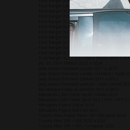
Ford Ranger Black / FX4 / Limited 2022 a 2023
Ford Ranger Limited / Flex / Diesel 2016 a 2017
Ford Ranger XLS - Diesel 2020
Ford Ranger XLS / Flex / Diesel 2019
Ford Ranger XLS / Storm 2021
Ford Ranger XLS / XLT / Storm 2022 a 2023
Ford Ranger XLS 2.5/3.2 2014 a 2015
Ford Ranger XLT / Limited 2021
Ford Ranger XLT / Limited - Diesel 2020
Ford Ranger XLT / Limited / Flex / Diesel 2018 a
Ford Ranger XLT / LTD / Sport / 2.5 / 3.2 2014 a
Ford Ranger XLT / XLS / Flex / Diesel 2016 a 20
JAC iEV 330P Elétrico 2023 a 2024
Jeep Grand Cherokee Laredo 2011 a 2013
Jeep Grand Cherokee Laredo / Limited / Turbo D
Jeep Grand Cherokee Limited 2011 a 2012
Jeep Grand Cherokee Limited / Turbo Diesel 201
Kia Mohave todas as versões 2011 a 2013
Mitsubishi L200 Triton Sport / Urban 2024
Mitsubishi L200 Triton Sport GLS / HPE / HPE-S
Mitsubishi Pajero Dakar 2014
Mitsubishi Pajero Full / 3D 2011
Toyota Hilux Power Pack / SR / GR-Sport 2024
Toyota Hilux SRV / SRX 2018 a 2022
Toyota Hilux SRV / SRX / Conquest 2023