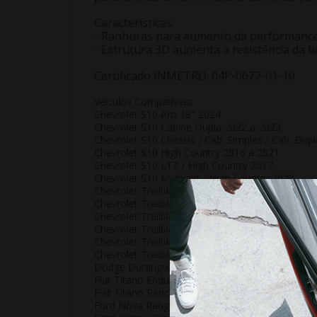
Características:
- Ranhuras para aumento da performanc
- Estrutura 3D aumenta a resistência da 
Certificado INMETRO: 04P-0677-01-10
Veículos Compatíveis:
Chevrolet S10 Aro 18" 2024
Chevrolet S10 Cabine Dupla 2022 a 2023
Chevrolet S10 Chassis / Cab. Simples / Cab. Dup
Chevrolet S10 High Country 2016 a 2021
Chevrolet S10 LTZ / High Country 2017
Chevrolet S10 Midnight / High Country 2020
Chevrolet Trailblazer 2.8L Diesel LT 2016
Chevrolet Trailblazer Aro 18" 2024
Chevrolet Trailblazer Diesel 2.8 2022 a 2023
Chevrolet Trailblazer LTZ - Gasolina / Diesel 20
Chevrolet Trailblazer Premier - Diesel 2020 a 20
Chevrolet Trailblazer todos os modelos 2013 a 
Dodge Durango Crew 2013 a 2014
Fiat Titano Endurance / Volcano 2024
Fiat Titano Ranch 2024
Ford Nova Ranger XLS 2.5/3.2 2012