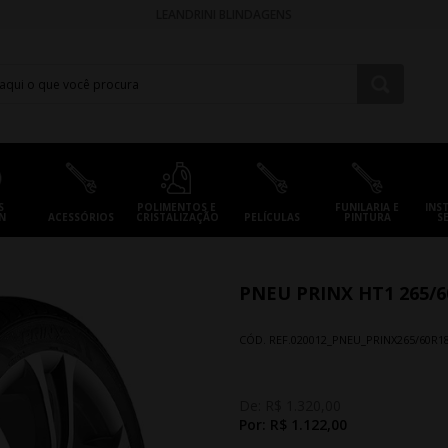
LEANDRINI BLINDAGENS
S
POLIMENTOS E
FUNILARIA E
INS
N
ACESSÓRIOS
CRISTALIZAÇÃO
PELÍCULAS
PINTURA
S
PNEU PRINX HT1 265/6
CÓD. REF.
020012_PNEU_PRINX265/60R1
De:
R$ 1.320,00
Por:
R$ 1.122,00