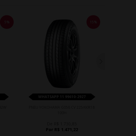
5%
15%
WHATSAPP 11 99610-2927
WHATS
 92W
PNEU YOKOHAMA G058 CV 225/60R18
PNEU DELIN
100H
De R$ 1.730,85
Por R$ 1.471,22