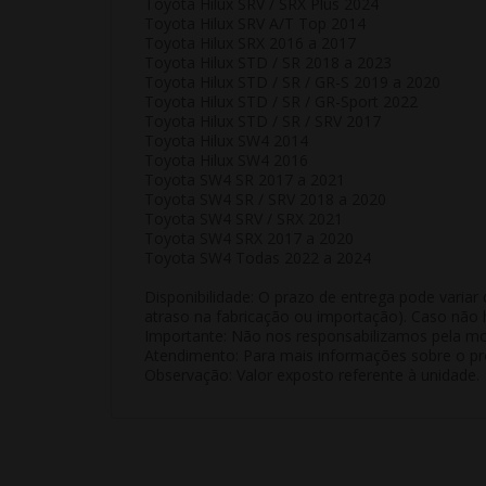
Toyota Hilux SRV / SRX Plus 2024
Toyota Hilux SRV A/T Top 2014
Toyota Hilux SRX 2016 a 2017
Toyota Hilux STD / SR 2018 a 2023
Toyota Hilux STD / SR / GR-S 2019 a 2020
Toyota Hilux STD / SR / GR-Sport 2022
Toyota Hilux STD / SR / SRV 2017
Toyota Hilux SW4 2014
Toyota Hilux SW4 2016
Toyota SW4 SR 2017 a 2021
Toyota SW4 SR / SRV 2018 a 2020
Toyota SW4 SRV / SRX 2021
Toyota SW4 SRX 2017 a 2020
Toyota SW4 Todas 2022 a 2024
Disponibilidade:
O prazo de entrega pode variar 
atraso na fabricação ou importação). Caso não h
Importante:
Não nos responsabilizamos pela mon
Atendimento:
Para mais informações sobre o pro
Observação:
Valor exposto referente à
unidade
.