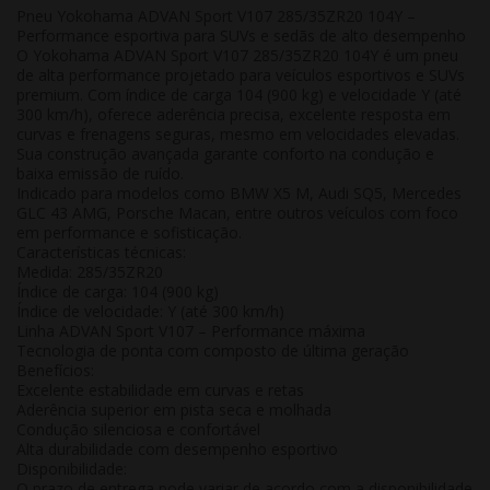
Pneu Yokohama ADVAN Sport V107 285/35ZR20 104Y –
Performance esportiva para SUVs e sedãs de alto desempenho
O Yokohama ADVAN Sport V107 285/35ZR20 104Y é um pneu
de alta performance projetado para veículos esportivos e SUVs
premium. Com índice de carga 104 (900 kg) e velocidade Y (até
300 km/h), oferece aderência precisa, excelente resposta em
curvas e frenagens seguras, mesmo em velocidades elevadas.
Sua construção avançada garante conforto na condução e
baixa emissão de ruído.
Indicado para modelos como BMW X5 M, Audi SQ5, Mercedes
GLC 43 AMG, Porsche Macan, entre outros veículos com foco
em performance e sofisticação.
Características técnicas:
Medida:
285/35ZR20
Índice de carga:
104 (900 kg)
Índice de velocidade:
Y (até 300 km/h)
Linha ADVAN Sport V107 – Performance máxima
Tecnologia de ponta com composto de última geração
Benefícios:
Excelente estabilidade em curvas e retas
Aderência superior em pista seca e molhada
Condução silenciosa e confortável
Alta durabilidade com desempenho esportivo
Disponibilidade:
O prazo de entrega pode variar de acordo com a disponibilidade