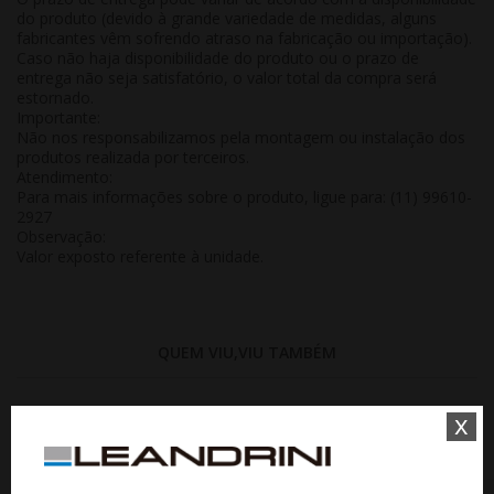
do produto (devido à grande variedade de medidas, alguns
fabricantes vêm sofrendo atraso na fabricação ou importação).
Caso não haja disponibilidade do produto ou o prazo de
entrega não seja satisfatório, o valor total da compra será
estornado.
Importante:
Não nos responsabilizamos pela montagem ou instalação dos
produtos realizada por terceiros.
Atendimento:
Para mais informações sobre o produto, ligue para: (11) 99610-
2927
Observação:
Valor exposto referente à
unidade
.
QUEM VIU,VIU TAMBÉM
x
7%
15%
WHATSAPP 11 99610-2927
WHATSAPP 11 99610-2927