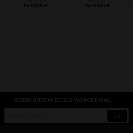
De R$ 2.506,35
De R$ 3.428,70
Por R$ 2.130,40
Por R$ 2.914,40
RECEBA OFERTAS EXCLUSIVAS POR E-MAIL
OK