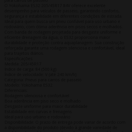
para carros de passeio
O
Yokohama ES32 205/45R17 84V
oferece excelente
desempenho para veículos de passeio, garantindo
conforto,
segurança e estabilidade
em diferentes condições de estrada.
Ideal para quem busca um pneu confiável para uso urbano e
rodoviário, com ótima aderência em pisos secos e molhados.
Com banda de rodagem projetada para desgaste uniforme e
eficiente drenagem da água, o ES32 proporciona maior
durabilidade e proteção contra aquaplanagem. Sua construção
reforçada garante uma rodagem silenciosa e confortável, ideal
para trajetos diários.
Especificações:
Medida:
205/45R17
Índice de carga:
84 (500 kg)
Índice de velocidade:
V (até 240 km/h)
Categoria:
Pneus para carros de passeio
Modelo:
Yokohama ES32
Diferenciais:
Rodagem silenciosa e confortável
Boa aderência em piso seco e molhado
Desgaste uniforme para maior durabilidade
Estabilidade em curvas e frenagens
Ideal para uso urbano e rodoviário
Disponibilidade:
O prazo de entrega pode variar de acordo com
a disponibilidade do produto (devido à grande variedade de