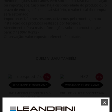
medidas, alguns fabricantes vêm sofrendo atraso na fabricação
ou importação). Caso não haja disponibilidade do produto ou o
prazo de entrega não seja satisfatório, o valor total da compra
será estornado.
Importante:
Não nos responsabilizamos pela montagem ou
instalação dos produtos realizada por terceiros.
Atendimento:
Para mais informações sobre o produto, ligue
para: (11) 99610-2927
Observação:
Valor exposto referente à
unidade
.
QUEM VIU,VIU TAMBÉM
5%
15%
WHATSAPP 11 99610-2927
WHATSAPP 11 99610-2927
PNEU MINERVA ECOSPEED 2 SUV
PNEU PRINX HZ2 215/55ZR17 94W
265/70R17 115H
x
De R$ 1.090,00
De R$ 848,10
Por R$ 1.035,50
Por R$ 720,88