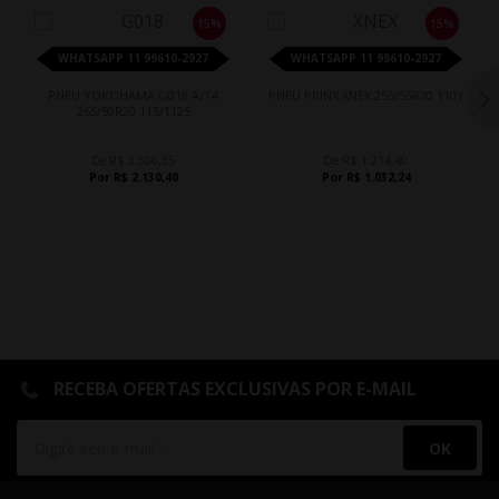
15%
15%
WHATSAPP 11 99610-2927
WHATSAPP 11 99610-2927
PNEU YOKOHAMA G018 A/T4
PNEU PRINX XNEX 255/55R20 110Y
265/50R20 115/112S
De R$ 2.506,35
De R$ 1.214,40
Por R$ 2.130,40
Por R$ 1.032,24
RECEBA OFERTAS EXCLUSIVAS POR E-MAIL
OK