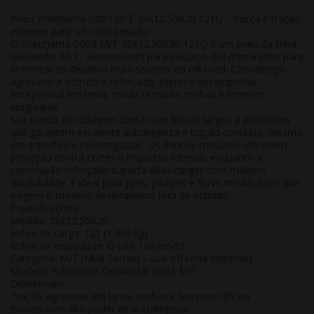
Pneu Yokohama G003 M/T 35X12.50R20 121Q – Força e tração
extrema para off-road pesado
O
Yokohama G003 M/T 35X12.50R20 121Q
é um pneu da linha
Geolandar M/T
, desenvolvido para veículos 4x4 preparados para
enfrentar os desafios mais severos do off-road. Com design
agressivo e estrutura reforçada, oferece desempenho
excepcional em lama, trilhas técnicas, rochas e terrenos
irregulares.
Sua banda de rodagem conta com blocos largos e profundos
que garantem excelente autolimpeza e tração contínua, mesmo
em superfícies escorregadias. Os flancos robustos oferecem
proteção contra cortes e impactos laterais, enquanto a
construção reforçada suporta altas cargas com máxima
durabilidade. É ideal para jipes, picapes e SUVs modificados que
exigem o máximo desempenho fora de estrada.
Especificações:
Medida:
35X12.50R20
Índice de carga:
121 (1.450 kg)
Índice de velocidade:
Q (até 160 km/h)
Categoria:
M/T (Mud Terrain – uso off-road extremo)
Modelo:
Yokohama Geolandar G003 M/T
Diferenciais:
Tração agressiva em lama, rochas e terrenos difíceis
Blocos com alto poder de autolimpeza