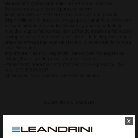
Flancos reforçados para maior resistência a impactos
Estrutura robusta e durável para uso severo
Ideal para veículos 4x4 com preparação off-road pesada
Disponibilidade:
O prazo de entrega pode variar de acordo com
a disponibilidade do produto (devido à grande variedade de
medidas, alguns fabricantes vêm sofrendo atraso na fabricação
ou importação). Caso não haja disponibilidade do produto ou o
prazo de entrega não seja satisfatório, o valor total da compra
será estornado.
Importante:
Não nos responsabilizamos pela montagem ou
instalação dos produtos realizada por terceiros.
Atendimento:
Para mais informações sobre o produto, ligue
para: (11) 99610-2927
Observação:
Valor exposto referente à
unidade
.
QUEM VIU,VIU TAMBÉM
x
15%
15%
WHATSAPP 11 99610-2927
WHATSAPP 11 99610-2927